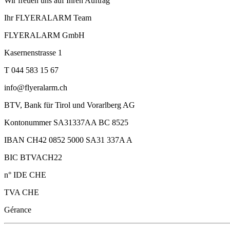
Wir freuen uns auf Ihren Auftrag
Ihr FLYERALARM Team
FLYERALARM GmbH
Kasernenstrasse 1
T 044 583 15 67
info@flyeralarm.ch
BTV, Bank für Tirol und Vorarlberg AG
Kontonummer SA31337AA BC 8525
IBAN CH42 0852 5000 SA31 337A A
BIC BTVACH22
n° IDE CHE
TVA CHE
Gérance