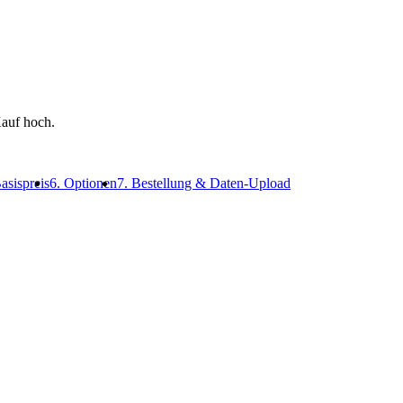
auf hoch.
asispreis
6. Optionen
7. Bestellung & Daten-Upload