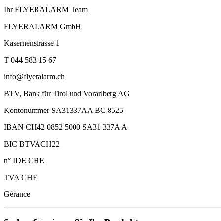
Ihr FLYERALARM Team
FLYERALARM GmbH
Kasernenstrasse 1
T 044 583 15 67
info@flyeralarm.ch
BTV, Bank für Tirol und Vorarlberg AG
Kontonummer SA31337AA BC 8525
IBAN CH42 0852 5000 SA31 337A A
BIC BTVACH22
n° IDE CHE
TVA CHE
Gérance