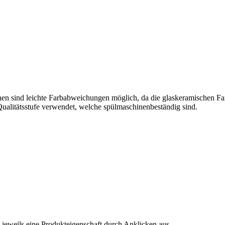
en sind leichte Farbabweichungen möglich, da die glaskeramischen Far
Qualitätsstufe verwendet, welche spülmaschinenbeständig sind.
 jeweils eine Produkteigenschaft durch Anklicken aus.