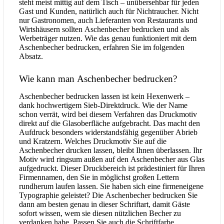
steht meist mittig auf dem Tisch – unübersehbar für jeden
Gast und Kunden, natürlich auch für Nichtraucher. Nicht
nur Gastronomen, auch Lieferanten von Restaurants und
Wirtshäusern sollten Aschenbecher bedrucken und als
Werbeträger nutzen. Wie das genau funktioniert mit dem
Aschenbecher bedrucken, erfahren Sie im folgenden
Absatz.
Wie kann man Aschenbecher bedrucken?
Aschenbecher bedrucken lassen ist kein Hexenwerk –
dank hochwertigem Sieb-Direktdruck. Wie der Name
schon verrät, wird bei diesem Verfahren das Druckmotiv
direkt auf die Glasoberfläche aufgebracht. Das macht den
Aufdruck besonders widerstandsfähig gegenüber Abrieb
und Kratzern. Welches Druckmotiv Sie auf die
Aschenbecher drucken lassen, bleibt Ihnen überlassen. Ihr
Motiv wird ringsum außen auf den Aschenbecher aus Glas
aufgedruckt. Dieser Druckbereich ist prädestiniert für Ihren
Firmennamen, den Sie in möglichst großen Lettern
rundherum laufen lassen. Sie haben sich eine firmeneigene
Typographie geleistet? Die Aschenbecher bedrucken Sie
dann am besten genau in dieser Schriftart, damit Gäste
sofort wissen, wem sie diesen nützlichen Becher zu
verdanken habe. Passen Sie auch die Schriftfarbe