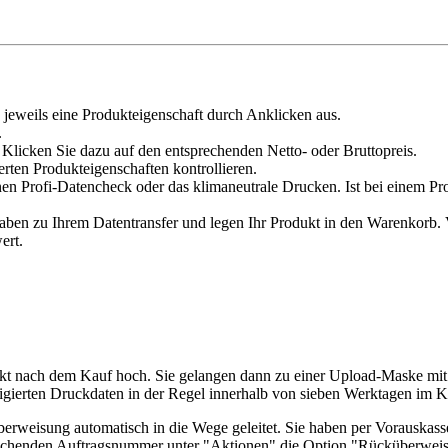
 jeweils eine Produkteigenschaft durch Anklicken aus.
.
Klicken Sie dazu auf den entsprechenden Netto- oder Bruttopreis.
erten Produkteigenschaften kontrollieren.
en Profi-Datencheck oder das klimaneutrale Drucken. Ist bei einem Pr
n zu Ihrem Datentransfer und legen Ihr Produkt in den Warenkorb. Ve
ert.
rekt nach dem Kauf hoch. Sie gelangen dann zu einer Upload-Maske m
igierten Druckdaten in der Regel innerhalb von sieben Werktagen im Ku
küberweisung automatisch in die Wege geleitet. Sie haben per Vorauska
chenden Auftragsnummer unter "Aktionen" die Option "Rücküberweisu