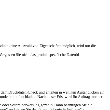
odukt keine Auswahl von Eigenschaften möglich, wird nur die
rgessen Sie nicht das produktspezifische Datenblatt
it dem Druckdaten-Check und erhalten in wenigen Augenblicken ein
ndenkonto hochladen. Nach dieser Frist wird Ihr Auftrag storniert.
sse oder Sofortüberweisung gezahlt? Dann beantragen Sie die
ng" und geben Sie den Grund "stornierte Aufträge" an.