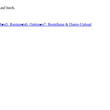
auf hoch.
rben
5. Basispreis
6. Optionen
7. Bestellung & Daten-Upload