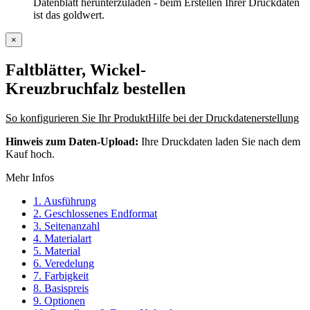
Datenblatt herunterzuladen - beim Erstellen Ihrer Druckdaten
ist das goldwert.
×
Faltblätter, Wickel-
Kreuzbruchfalz
bestellen
So konfigurieren Sie Ihr Produkt
Hilfe bei der Druckdatenerstellung
Hinweis zum Daten-Upload:
Ihre Druckdaten laden Sie nach dem
Kauf hoch.
Mehr Infos
1. Ausführung
2. Geschlossenes Endformat
3. Seitenanzahl
4. Materialart
5. Material
6. Veredelung
7. Farbigkeit
8. Basispreis
9. Optionen