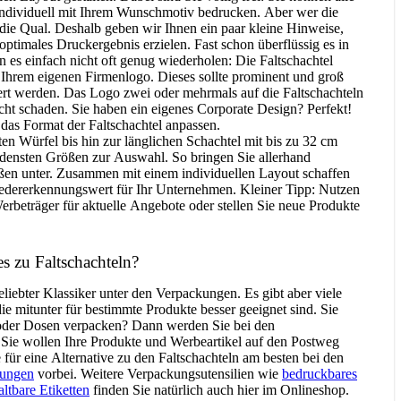
individuell mit Ihrem Wunschmotiv bedrucken. Aber wer die
 die Qual. Deshalb geben wir Ihnen ein paar kleine Hinweise,
 optimales Druckergebnis erzielen. Fast schon überflüssig es in
 es einfach nicht oft genug wiederholen: Die Faltschachtel
 Ihrem eigenen Firmenlogo. Dieses sollte prominent und groß
ert werden. Das Logo zwei oder mehrmals auf die Faltschachteln
cht schaden. Sie haben ein eigenes Corporate Design? Perfekt!
das Format der Faltschachtel anpassen.
 Würfel bis hin zur länglichen Schachtel mit bis zu 32 cm
edensten Größen zur Auswahl. So bringen Sie allerhand
ßen unter. Zusammen mit einem individuellen Layout schaffen
dererkennungswert für Ihr Unternehmen. Kleiner Tipp: Nutzen
Werbeträger für aktuelle Angebote oder stellen Sie neue Produkte
es zu Faltschachteln?
beliebter Klassiker unter den Verpackungen. Es gibt aber viele
e mitunter für bestimmte Produkte besser geeignet sind. Sie
oder Dosen verpacken? Dann werden Sie bei den
 Sie wollen Ihre Produkte und Werbeartikel auf den Postweg
für eine Alternative zu den Faltschachteln am besten bei den
kungen
vorbei. Weitere Verpackungsutensilien wie
bedruckbares
altbare Etiketten
finden Sie natürlich auch hier im Onlineshop.