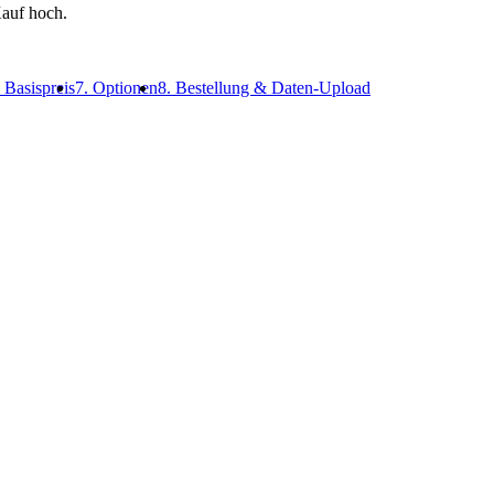
auf hoch.
. Basispreis
7. Optionen
8. Bestellung & Daten-Upload