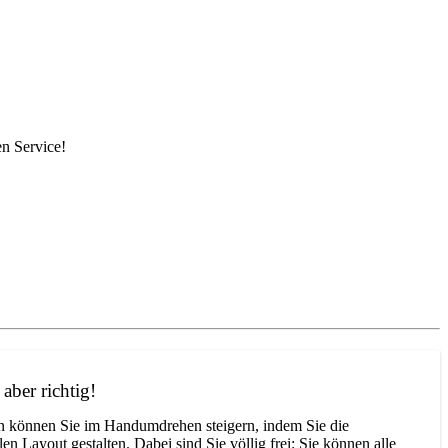
en Service!
aber richtig!
n können Sie im Handumdrehen steigern, indem Sie die
en Layout gestalten. Dabei sind Sie völlig frei: Sie können alle