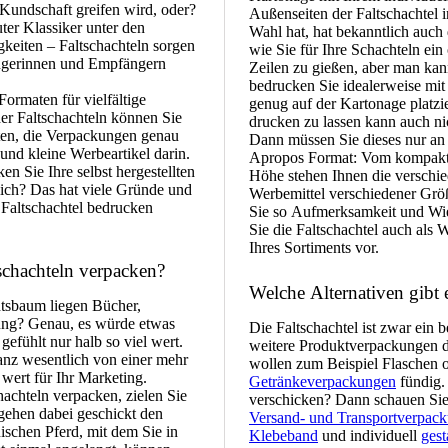
 Kundschaft greifen wird, oder?
Außenseiten der Faltschachtel 
uter Klassiker unter den
Wahl hat, hat bekanntlich auch
keiten – Faltschachteln sorgen
wie Sie für Ihre Schachteln ein
fängerinnen und Empfängern
Zeilen zu gießen, aber man kann
bedrucken Sie idealerweise mit
ormaten für vielfältige
genug auf der Kartonage platzi
er Faltschachteln können Sie
drucken zu lassen kann auch ni
iten, die Verpackungen genau
Dann müssen Sie dieses nur an 
und kleine Werbeartikel darin.
Apropos Format: Vom kompakten
n Sie Ihre selbst hergestellten
Höhe stehen Ihnen die verschi
lich? Das hat viele Gründe und
Werbemittel verschiedener Grö
e Faltschachtel bedrucken
Sie so Aufmerksamkeit und Wie
Sie die Faltschachtel auch als 
Ihres Sortiments vor.
schachteln verpacken?
Welche Alternativen gibt 
htsbaum liegen Bücher,
ung? Genau, es würde etwas
Die Faltschachtel ist zwar ein 
gefühlt nur halb so viel wert.
weitere Produktverpackungen di
nz wesentlich von einer mehr
wollen zum Beispiel Flaschen 
wert für Ihr Marketing.
Getränkeverpackungen
fündig.
hachteln verpacken, zielen Sie
verschicken? Dann schauen Sie 
gehen dabei geschickt den
Versand- und Transportverpac
ischen Pferd, mit dem Sie in
Klebeband
und individuell
gest