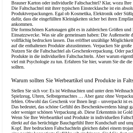
Brauner Karton oder individuelle Faltschachtel? Klar, wozu Ihre
Die Faltschachtel mit ihrer typischen Einstecklasche ist ein absol
Produktverpackungen. Egal ob Kosmetika, Elektronik oder Süßig
dafür, dass die eingefüllten Kleinigkeiten sicher bei ihren Emp
ankommen.
Die formschönen Kartonagen gibt es in zahlreichen Größen und F
Einsatzzwecke. Was sie alle gemeinsam haben: Die Außenseite d
vollflächig bedrucken lassen. Das eröffnet unzählige Möglichke
auf die enthaltenen Produkte abzustimmen. Verpacken Sie große 
Nutzen Sie die Faltschachtel als Geschenkverpackung. Oder packe
Produkte in die individuellen Faltschachteln. Aber warum eigent
viel mit Psychologie zu tun. Erfahren Sie hier, warum Sie die di
sollten.
Warum sollten Sie Werbeartikel und Produkte in Falt
Stellen Sie sich vor: Es ist Weihnachten und unter dem Weihnac
Spielzeug, Uhren, Selbstgemachtes … Aber ganz ohne Verpack
fehlen. Obwohl das Geschenk vor Ihnen liegt – unverpackt ist es 
Das bedeutet, das schöne Gefühl des Beschenktwerdens hängt ga
oder weniger schönen Verpackung ab. Diese Erkenntnis ist Gold 
Wenn Sie Ihre Werbeartikel und Produkte in individuellen Faltsc
direkt auf das berüchtigte Bauchgefühl Ihrer Kundschaft und um
Kopf. Ihre bedruckten Faltschachteln gleichen dabei einem trojan