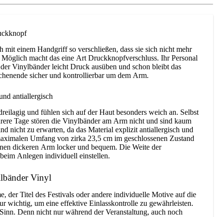
ruckknopf
h mit einem Handgriff so verschließen, dass sie sich nicht mehr
. Möglich macht das eine Art Druckknopfverschluss. Ihr Personal
der Vinylbänder leicht Druck ausüben und schon bleibt das
chenende sicher und kontrollierbar um dem Arm.
nd antiallergisch
reilagig und fühlen sich auf der Haut besonders weich an. Selbst
rere Tage stören die Vinylbänder am Arm nicht und sind kaum
d nicht zu erwarten, da das Material explizit antiallergisch und
m maximalen Umfang von zirka 23,5 cm im geschlossenen Zustand
einen dickeren Arm locker und bequem. Die Weite der
 beim Anlegen individuell einstellen.
lbänder Vinyl
, der Titel des Festivals oder andere individuelle Motive auf die
nur wichtig, um eine effektive Einlasskontrolle zu gewährleisten.
Sinn. Denn nicht nur während der Veranstaltung, auch noch