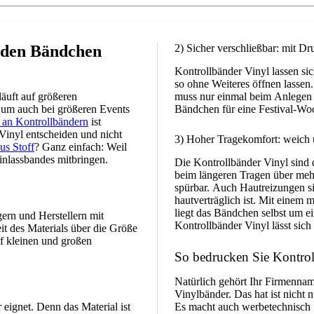
u den Bändchen
2) Sicher verschließbar: mit D
Kontrollbänder Vinyl lassen sic
so ohne Weiteres öffnen lassen
äuft auf größeren
muss nur einmal beim Anlegen 
 um auch bei größeren Events
Bändchen für eine Festival-Wo
 an Kontrollbändern
ist
Vinyl entscheiden und nicht
3) Hoher Tragekomfort: weich u
us Stoff
? Ganz einfach: Weil
inlassbandes mitbringen.
Die Kontrollbänder Vinyl sind d
beim längeren Tragen über meh
spürbar. Auch Hautreizungen sin
hautverträglich ist. Mit eine
liegt das Bändchen selbst um 
ern und Herstellern mit
Kontrollbänder Vinyl lässt sich
it des Materials über die Größe
uf kleinen und großen
So bedrucken Sie Kontrol
Natürlich gehört Ihr Firmenname
Vinylbänder. Das hat ist nicht 
r eignet. Denn das Material ist
Es macht auch werbetechnisch 