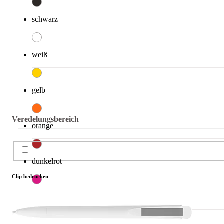
schwarz
weiß
gelb
Veredelungsbereich
orange
dunkelrot
Clip bedrucken
pink