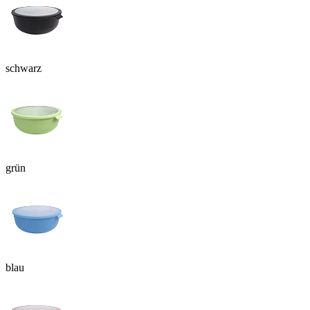
schwarz
grün
blau