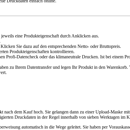
elle Druckdaten einfach online.
 jeweils eine Produkteigenschaft durch Anklicken aus.
.
Klicken Sie dazu auf den entsprechenden Netto- oder Bruttopreis.
erten Produkteigenschaften kontrollieren.
en Profi-Datencheck oder das klimaneutrale Drucken. Ist bei einem Pr
n zu Ihrem Datentransfer und legen Ihr Produkt in den Warenkorb. Ve
ert.
rekt nach dem Kauf hoch. Sie gelangen dann zu einer Upload-Maske m
igierten Druckdaten in der Regel innerhalb von sieben Werktagen im Ku
küberweisung automatisch in die Wege geleitet. Sie haben per Vorauska