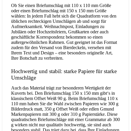
Ob Sie einen Briefumschlag mit 110 x 110 mm Größe
oder einen Briefumschlag mit 150 x 150 mm Größe
wählen: In jedem Fall hebt sich die Quadratform von den
üblichen rechteckigen Umschlägen ab und sorgt für
Aufmerksamkeit. Weihnachtspost, Einladungen zu
Jubiläen oder Hochzeitsfeiern, Grußkarten oder auch
geschäftliche Korrespondenz bekommen so einen
außergewöhnlichen Rahmen. Gut geeignet ist das Format
zudem für den Versand von Bierdeckeln, versehen mit
Ihrem Text und Design – eine besonders originelle Art,
Ihre Botschaft zu verbreiten.
Hochwertig und stabil: starke Papiere für starke
Umschläge
Auch das Material trägt zur besonderen Wertigkeit der
Kuverts bei. Den Briefumschlag 150 x 150 mm gibt‘s in
klassischem Offset Weiß 90 g. Beim Briefumschlag 110 x
110 mm haben Sie die Wahl zwischen Papieren wie 300 g
Bilderdruck matt, 350 g Offset Weiß oder edlen Gmund
Markenpapieren mit 300 g oder 310 g Papierstärke. Diese
quadratischen Briefumschläge mit einer Grammatur ab 300
g wirken nicht nur qualitativ hochwertig, sie sind auch
besonders stabil. Das trägt dazu bei, dass Ihre Einladungen