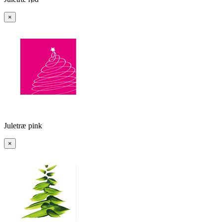
×
Juletræ pink
×