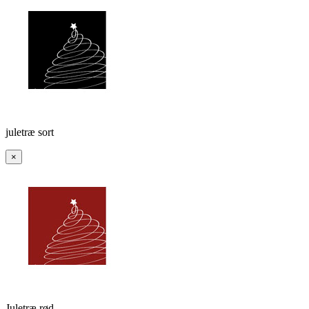
juletræ sort
×
Juletræ rød