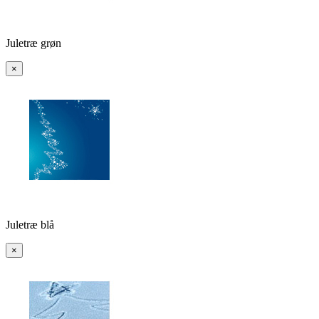
Juletræ grøn
×
Juletræ blå
×