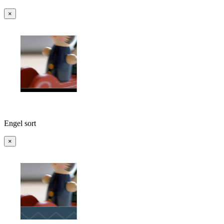
×
Engel sort
×