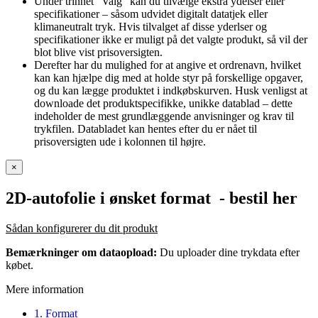
Under trinnet “Valg" kan du tilvælge ekstra ydelser eller
specifikationer – såsom udvidet digitalt datatjek eller
klimaneutralt tryk. Hvis tilvalget af disse yderlser og
specifikationer ikke er muligt på det valgte produkt, så vil der
blot blive vist prisoversigten.
Derefter har du mulighed for at angive et ordrenavn, hvilket
kan kan hjælpe dig med at holde styr på forskellige opgaver,
og du kan lægge produktet i indkøbskurven. Husk venligst at
downloade det produktspecifikke, unikke datablad – dette
indeholder de mest grundlæggende anvisninger og krav til
trykfilen. Databladet kan hentes efter du er nået til
prisoversigten ude i kolonnen til højre.
×
2D-autofolie i ønsket format
- bestil her
Sådan konfigurerer du dit produkt
Bemærkninger om dataopload:
Du uploader dine trykdata efter
købet.
Mere information
1. Format