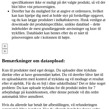
specifikationer ikke er muligt på det valgte produkt, så vil der
blot blive vist prisoversigten.
Derefter har du mulighed for at angive et ordrenavn, hvilket
kan kan hjælpe dig med at holde styr på forskellige opgaver,
og du kan lægge produktet i indkøbskurven. Husk venligst at
downloade det produktspecifikke, unikke datablad – dette
indeholder de mest grundlæggende anvisninger og krav til
trykfilen. Databladet kan hentes efter du er nået til
prisoversigten ude i kolonnen til højre.
×
×
Bemærkninger om dataopload:
Kun til produkter med eget design. Du uploader dine trykdata
direkte efter at have gennemført købet. Du vil derefter blive ført til
en uploadskærm med kontrol af trykdata og vil modtage et resultat
efter et øjeblik. Får du en fejl i dine udskriftsdata? Det er ikke noget
problem: Du kan uploade trykdata for dit produkt inden for 7
arbejdsdage på kundekontoen, efter denne periode vil din ordre
automatisk blive annulleret.
Hvis du allerede har betalt før afbestillingen, vil refunderingen