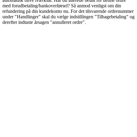
automatisk blive iværksat. Har du allerede betalt for denne ordre
med forudbetaling/bankoverførsel? Så anmod venligst om din
refundering på din kundekonto nu. For det tilsvarende ordrenummer
under "Handlinger" skal du vælge indstillingen "Tilbagebetaling" og
derefter indtaste årsagen "annulleret ordre".