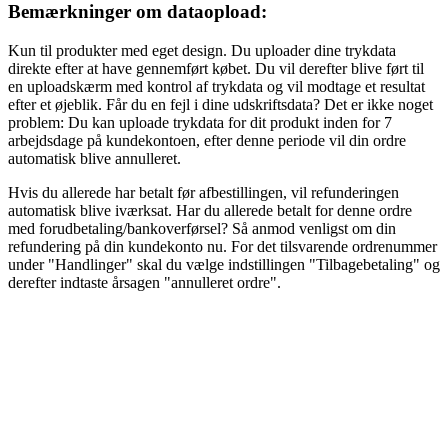
Bemærkninger om dataopload:
Kun til produkter med eget design. Du uploader dine trykdata
direkte efter at have gennemført købet. Du vil derefter blive ført til
en uploadskærm med kontrol af trykdata og vil modtage et resultat
efter et øjeblik. Får du en fejl i dine udskriftsdata? Det er ikke noget
problem: Du kan uploade trykdata for dit produkt inden for 7
arbejdsdage på kundekontoen, efter denne periode vil din ordre
automatisk blive annulleret.
Hvis du allerede har betalt før afbestillingen, vil refunderingen
automatisk blive iværksat. Har du allerede betalt for denne ordre
med forudbetaling/bankoverførsel? Så anmod venligst om din
refundering på din kundekonto nu. For det tilsvarende ordrenummer
under "Handlinger" skal du vælge indstillingen "Tilbagebetaling" og
derefter indtaste årsagen "annulleret ordre".