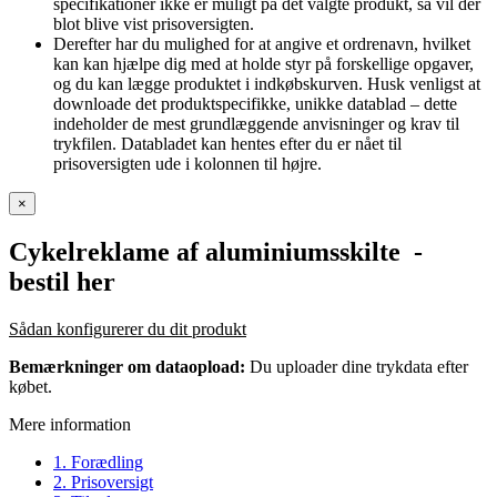
specifikationer ikke er muligt på det valgte produkt, så vil der
blot blive vist prisoversigten.
Derefter har du mulighed for at angive et ordrenavn, hvilket
kan kan hjælpe dig med at holde styr på forskellige opgaver,
og du kan lægge produktet i indkøbskurven. Husk venligst at
downloade det produktspecifikke, unikke datablad – dette
indeholder de mest grundlæggende anvisninger og krav til
trykfilen. Databladet kan hentes efter du er nået til
prisoversigten ude i kolonnen til højre.
×
Cykelreklame af aluminiumsskilte
-
bestil her
Sådan konfigurerer du dit produkt
Bemærkninger om dataopload:
Du uploader dine trykdata efter
købet.
Mere information
1. Forædling
2. Prisoversigt