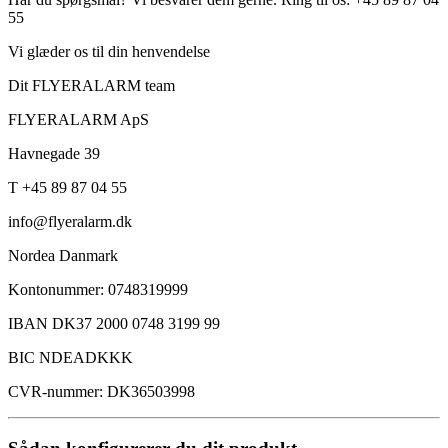
55
Vi glæder os til din henvendelse
Dit FLYERALARM team
FLYERALARM ApS
Havnegade 39
T +45 89 87 04 55
info@flyeralarm.dk
Nordea Danmark
Kontonummer: 0748319999
IBAN DK37 2000 0748 3199 99
BIC NDEADKKK
CVR-nummer: DK36503998