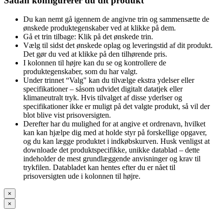
Sådan konfigurerer du dit produkt
Du kan nemt gå igennem de angivne trin og sammensætte de
ønskede produktegenskaber ved at klikke på dem.
Gå et trin tilbage: Klik på det ønskede trin.
Vælg til sidst det ønskede oplag og leveringstid af dit produkt.
Det gør du ved at klikke på den tilhørende pris.
I kolonnen til højre kan du se og kontrollere de
produktegenskaber, som du har valgt.
Under trinnet “Valg" kan du tilvælge ekstra ydelser eller
specifikationer – såsom udvidet digitalt datatjek eller
klimaneutralt tryk. Hvis tilvalget af disse yderlser og
specifikationer ikke er muligt på det valgte produkt, så vil der
blot blive vist prisoversigten.
Derefter har du mulighed for at angive et ordrenavn, hvilket
kan kan hjælpe dig med at holde styr på forskellige opgaver,
og du kan lægge produktet i indkøbskurven. Husk venligst at
downloade det produktspecifikke, unikke datablad – dette
indeholder de mest grundlæggende anvisninger og krav til
trykfilen. Databladet kan hentes efter du er nået til
prisoversigten ude i kolonnen til højre.
×
×