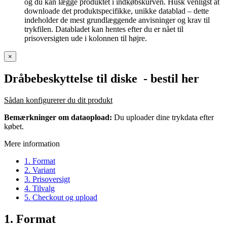
og du kan lægge produktet i indkøbskurven. Husk venligst at
downloade det produktspecifikke, unikke datablad – dette
indeholder de mest grundlæggende anvisninger og krav til
trykfilen. Databladet kan hentes efter du er nået til
prisoversigten ude i kolonnen til højre.
×
Dråbebeskyttelse til diske
- bestil her
Sådan konfigurerer du dit produkt
Bemærkninger om dataopload:
Du uploader dine trykdata efter
købet.
Mere information
1. Format
2. Variant
3. Prisoversigt
4. Tilvalg
5. Checkout og upload
1. Format