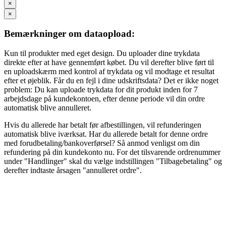
×
×
Bemærkninger om dataopload:
Kun til produkter med eget design. Du uploader dine trykdata
direkte efter at have gennemført købet. Du vil derefter blive ført til
en uploadskærm med kontrol af trykdata og vil modtage et resultat
efter et øjeblik. Får du en fejl i dine udskriftsdata? Det er ikke noget
problem: Du kan uploade trykdata for dit produkt inden for 7
arbejdsdage på kundekontoen, efter denne periode vil din ordre
automatisk blive annulleret.
Hvis du allerede har betalt før afbestillingen, vil refunderingen
automatisk blive iværksat. Har du allerede betalt for denne ordre
med forudbetaling/bankoverførsel? Så anmod venligst om din
refundering på din kundekonto nu. For det tilsvarende ordrenummer
under "Handlinger" skal du vælge indstillingen "Tilbagebetaling" og
derefter indtaste årsagen "annulleret ordre".