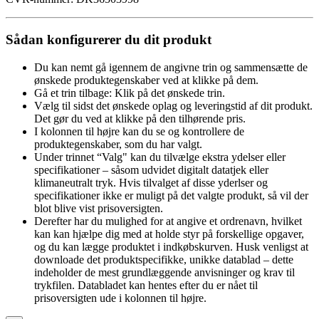
Sådan konfigurerer du dit produkt
Du kan nemt gå igennem de angivne trin og sammensætte de
ønskede produktegenskaber ved at klikke på dem.
Gå et trin tilbage: Klik på det ønskede trin.
Vælg til sidst det ønskede oplag og leveringstid af dit produkt.
Det gør du ved at klikke på den tilhørende pris.
I kolonnen til højre kan du se og kontrollere de
produktegenskaber, som du har valgt.
Under trinnet “Valg" kan du tilvælge ekstra ydelser eller
specifikationer – såsom udvidet digitalt datatjek eller
klimaneutralt tryk. Hvis tilvalget af disse yderlser og
specifikationer ikke er muligt på det valgte produkt, så vil der
blot blive vist prisoversigten.
Derefter har du mulighed for at angive et ordrenavn, hvilket
kan kan hjælpe dig med at holde styr på forskellige opgaver,
og du kan lægge produktet i indkøbskurven. Husk venligst at
downloade det produktspecifikke, unikke datablad – dette
indeholder de mest grundlæggende anvisninger og krav til
trykfilen. Databladet kan hentes efter du er nået til
prisoversigten ude i kolonnen til højre.