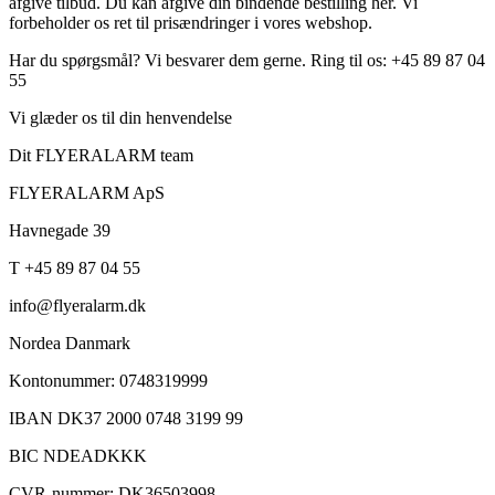
afgive tilbud. Du kan afgive din bindende bestilling her. Vi
forbeholder os ret til prisændringer i vores webshop.
Har du spørgsmål? Vi besvarer dem gerne. Ring til os: +45 89 87 04
55
Vi glæder os til din henvendelse
Dit FLYERALARM team
FLYERALARM ApS
Havnegade 39
T +45 89 87 04 55
info@flyeralarm.dk
Nordea Danmark
Kontonummer: 0748319999
IBAN DK37 2000 0748 3199 99
BIC NDEADKKK
CVR-nummer: DK36503998