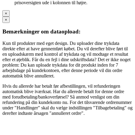
prisoversigten ude i kolonnen til højre.
×
×
Bemærkninger om dataopload:
Kun til produkter med eget design. Du uploader dine trykdata
direkte efter at have gennemført købet. Du vil derefter blive ført til
en uploadskærm med kontrol af trykdata og vil modtage et resultat
efter et øjeblik. Får du en fejl i dine udskriftsdata? Det er ikke noget
problem: Du kan uploade trykdata for dit produkt inden for 7
arbejdsdage på kundekontoen, efter denne periode vil din ordre
automatisk blive annulleret.
Hvis du allerede har betalt før afbestillingen, vil refunderingen
automatisk blive iværksat. Har du allerede betalt for denne ordre
med forudbetaling/bankoverførsel? Så anmod venligst om din
refundering på din kundekonto nu. For det tilsvarende ordrenummer
under "Handlinger" skal du vælge indstillingen "Tilbagebetaling" og
derefter indtaste årsagen "annulleret ordre".