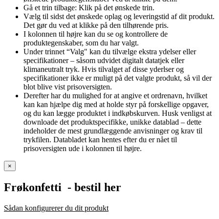
Gå et trin tilbage: Klik på det ønskede trin.
Vælg til sidst det ønskede oplag og leveringstid af dit produkt.
Det gør du ved at klikke på den tilhørende pris.
I kolonnen til højre kan du se og kontrollere de
produktegenskaber, som du har valgt.
Under trinnet “Valg" kan du tilvælge ekstra ydelser eller
specifikationer – såsom udvidet digitalt datatjek eller
klimaneutralt tryk. Hvis tilvalget af disse yderlser og
specifikationer ikke er muligt på det valgte produkt, så vil der
blot blive vist prisoversigten.
Derefter har du mulighed for at angive et ordrenavn, hvilket
kan kan hjælpe dig med at holde styr på forskellige opgaver,
og du kan lægge produktet i indkøbskurven. Husk venligst at
downloade det produktspecifikke, unikke datablad – dette
indeholder de mest grundlæggende anvisninger og krav til
trykfilen. Databladet kan hentes efter du er nået til
prisoversigten ude i kolonnen til højre.
×
Frøkonfetti
- bestil her
Sådan konfigurerer du dit produkt