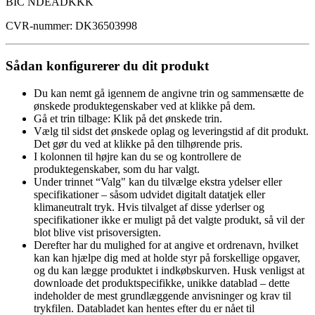
BIC NDEADKKK
CVR-nummer: DK36503998
Sådan konfigurerer du dit produkt
Du kan nemt gå igennem de angivne trin og sammensætte de
ønskede produktegenskaber ved at klikke på dem.
Gå et trin tilbage: Klik på det ønskede trin.
Vælg til sidst det ønskede oplag og leveringstid af dit produkt.
Det gør du ved at klikke på den tilhørende pris.
I kolonnen til højre kan du se og kontrollere de
produktegenskaber, som du har valgt.
Under trinnet “Valg" kan du tilvælge ekstra ydelser eller
specifikationer – såsom udvidet digitalt datatjek eller
klimaneutralt tryk. Hvis tilvalget af disse yderlser og
specifikationer ikke er muligt på det valgte produkt, så vil der
blot blive vist prisoversigten.
Derefter har du mulighed for at angive et ordrenavn, hvilket
kan kan hjælpe dig med at holde styr på forskellige opgaver,
og du kan lægge produktet i indkøbskurven. Husk venligst at
downloade det produktspecifikke, unikke datablad – dette
indeholder de mest grundlæggende anvisninger og krav til
trykfilen. Databladet kan hentes efter du er nået til