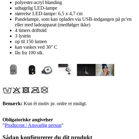
polyester-acryl blanding
udtagelig LED-lampe
størrelse LED-lampe: 6,5 x 4,7 cm
Pandelampe, som kan oplades via USB-indgangen på pc'en
eller med ladeapparat (medfølger ikke)
4 timers driftstid
3 lystrin
op til 150 lumen
kan vaskes ved 30° C
fås fra 100 stk.
Bemærk:
Kun ét motiv pr. ordre er muligt.
Obligatoriske angivelser
"
Producent / Ansvarlig person
"
Sådan konfigurerer du dit produkt