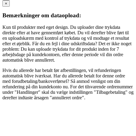
×
Bemærkninger om dataopload:
Kun til produkter med eget design. Du uploader dine trykdata
direkte efter at have gennemført købet. Du vil derefter blive ført til
en uploadskærm med kontrol af trykdata og vil modtage et resultat
efter et øjeblik. Får du en fejl i dine udskriftsdata? Det er ikke noget
problem: Du kan uploade trykdata for dit produkt inden for 7
arbejdsdage på kundekontoen, efter denne periode vil din ordre
automatisk blive annulleret.
Hvis du allerede har betalt før afbestillingen, vil refunderingen
automatisk blive iværksat. Har du allerede betalt for denne ordre
med forudbetaling/bankoverførsel? Så anmod venligst om din
refundering på din kundekonto nu. For det tilsvarende ordrenummer
under "Handlinger" skal du vælge indstillingen "Tilbagebetaling" og
derefter indtaste årsagen "annulleret ordre".