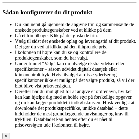
Sådan konfigurerer du dit produkt
Du kan nemt gå igennem de angivne trin og sammensætte de
ønskede produktegenskaber ved at klikke på dem.
Gå et trin tilbage: Klik på det ønskede trin.
Vælg til sidst det ønskede oplag og leveringstid af dit produkt.
Det gør du ved at klikke på den tilhørende pris.
I kolonnen til højre kan du se og kontrollere de
produktegenskaber, som du har valgt.
Under trinnet “Valg" kan du tilvælge ekstra ydelser eller
specifikationer – såsom udvidet digitalt datatjek eller
klimaneutralt tryk. Hvis tilvalget af disse yderlser og
specifikationer ikke er muligt på det valgte produkt, så vil der
blot blive vist prisoversigten.
Derefter har du mulighed for at angive et ordrenavn, hvilket
kan kan hjælpe dig med at holde styr på forskellige opgaver,
og du kan lægge produktet i indkøbskurven. Husk venligst at
downloade det produktspecifikke, unikke datablad – dette
indeholder de mest grundlæggende anvisninger og krav til
trykfilen. Databladet kan hentes efter du er nået til
prisoversigten ude i kolonnen til højre.
×