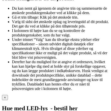
Du kan nemt gå igennem de angivne trin og sammensætte de
ønskede produktegenskaber ved at klikke på dem.
Gå et trin tilbage: Klik på det ønskede trin.
Vælg til sidst det ønskede oplag og leveringstid af dit produkt.
Det gør du ved at klikke på den tilhørende pris.
I kolonnen til højre kan du se og kontrollere de
produktegenskaber, som du har valgt.
Under trinnet “Valg" kan du tilvælge ekstra ydelser eller
specifikationer – såsom udvidet digitalt datatjek eller
klimaneutralt tryk. Hvis tilvalget af disse yderlser og
specifikationer ikke er muligt på det valgte produkt, så vil der
blot blive vist prisoversigten.
Derefter har du mulighed for at angive et ordrenavn, hvilket
kan kan hjælpe dig med at holde styr på forskellige opgaver,
og du kan lægge produktet i indkøbskurven. Husk venligst at
downloade det produktspecifikke, unikke datablad – dette
indeholder de mest grundlæggende anvisninger og krav til
trykfilen. Databladet kan hentes efter du er nået til
prisoversigten ude i kolonnen til højre.
×
Hue med LED-lys
- bestil her