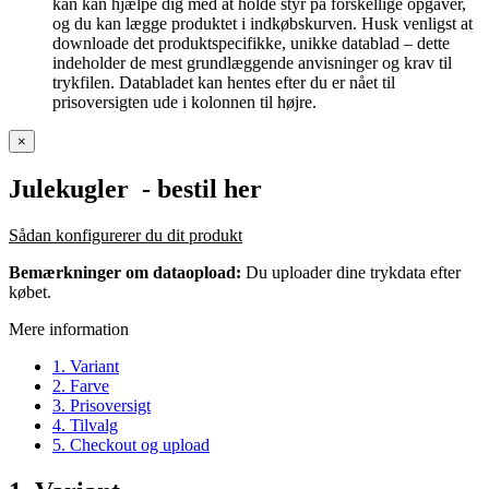
kan kan hjælpe dig med at holde styr på forskellige opgaver,
og du kan lægge produktet i indkøbskurven. Husk venligst at
downloade det produktspecifikke, unikke datablad – dette
indeholder de mest grundlæggende anvisninger og krav til
trykfilen. Databladet kan hentes efter du er nået til
prisoversigten ude i kolonnen til højre.
×
Julekugler
- bestil her
Sådan konfigurerer du dit produkt
Bemærkninger om dataopload:
Du uploader dine trykdata efter
købet.
Mere information
1. Variant
2. Farve
3. Prisoversigt
4. Tilvalg
5. Checkout og upload