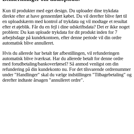
Kun til produkter med eget design. Du uploader dine trykdata
direkte efter at have gennemført købet. Du vil derefter blive ført til
en uploadskærm med kontrol af trykdata og vil modtage et resultat
efter et øjeblik. Får du en fejl i dine udskriftsdata? Det er ikke noget
problem: Du kan uploade trykdata for dit produkt inden for 7
arbejdsdage på kundekontoen, efter denne periode vil din ordre
automatisk blive annulleret.
Hvis du allerede har betalt før afbestillingen, vil refunderingen
automatisk blive iværksat. Har du allerede betalt for denne ordre
med forudbetaling/bankoverførsel? Så anmod venligst om din
refundering på din kundekonto nu. For det tilsvarende ordrenummer
under "Handlinger" skal du vælge indstillingen "Tilbagebetaling" og
derefter indtaste årsagen "annulleret ordre".