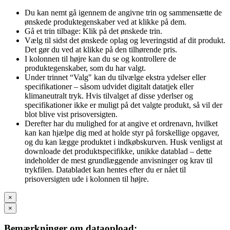
Du kan nemt gå igennem de angivne trin og sammensætte de
ønskede produktegenskaber ved at klikke på dem.
Gå et trin tilbage: Klik på det ønskede trin.
Vælg til sidst det ønskede oplag og leveringstid af dit produkt.
Det gør du ved at klikke på den tilhørende pris.
I kolonnen til højre kan du se og kontrollere de
produktegenskaber, som du har valgt.
Under trinnet “Valg" kan du tilvælge ekstra ydelser eller
specifikationer – såsom udvidet digitalt datatjek eller
klimaneutralt tryk. Hvis tilvalget af disse yderlser og
specifikationer ikke er muligt på det valgte produkt, så vil der
blot blive vist prisoversigten.
Derefter har du mulighed for at angive et ordrenavn, hvilket
kan kan hjælpe dig med at holde styr på forskellige opgaver,
og du kan lægge produktet i indkøbskurven. Husk venligst at
downloade det produktspecifikke, unikke datablad – dette
indeholder de mest grundlæggende anvisninger og krav til
trykfilen. Databladet kan hentes efter du er nået til
prisoversigten ude i kolonnen til højre.
×
×
Bemærkninger om dataopload: