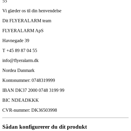
55
Vi glæder os til din henvendelse
Dit FLYERALARM team
FLYERALARM ApS
Havnegade 39
T +45 89 87 04 55
info@flyeralarm.dk
Nordea Danmark
Kontonummer: 0748319999
IBAN DK37 2000 0748 3199 99
BIC NDEADKKK
CVR-nummer: DK36503998
Sådan konfigurerer du dit produkt