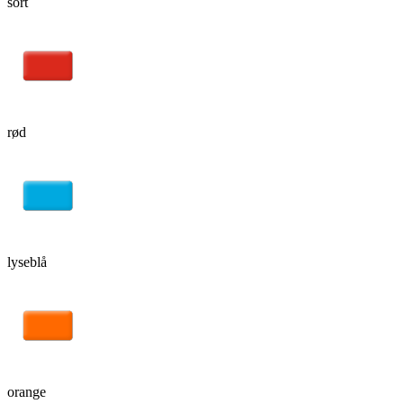
sort
rød
lyseblå
orange