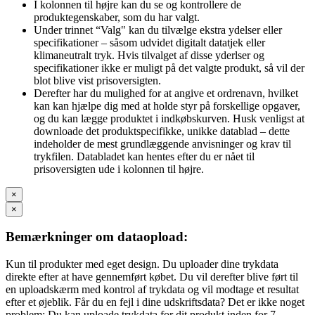
I kolonnen til højre kan du se og kontrollere de
produktegenskaber, som du har valgt.
Under trinnet “Valg" kan du tilvælge ekstra ydelser eller
specifikationer – såsom udvidet digitalt datatjek eller
klimaneutralt tryk. Hvis tilvalget af disse yderlser og
specifikationer ikke er muligt på det valgte produkt, så vil der
blot blive vist prisoversigten.
Derefter har du mulighed for at angive et ordrenavn, hvilket
kan kan hjælpe dig med at holde styr på forskellige opgaver,
og du kan lægge produktet i indkøbskurven. Husk venligst at
downloade det produktspecifikke, unikke datablad – dette
indeholder de mest grundlæggende anvisninger og krav til
trykfilen. Databladet kan hentes efter du er nået til
prisoversigten ude i kolonnen til højre.
×
×
Bemærkninger om dataopload:
Kun til produkter med eget design. Du uploader dine trykdata
direkte efter at have gennemført købet. Du vil derefter blive ført til
en uploadskærm med kontrol af trykdata og vil modtage et resultat
efter et øjeblik. Får du en fejl i dine udskriftsdata? Det er ikke noget
problem: Du kan uploade trykdata for dit produkt inden for 7