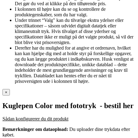
Det gør du ved at klikke på den tilhørende pris.
I kolonnen til højre kan du se og kontrollere de
produktegenskaber, som du har valgt.
Under trinnet “Valg" kan du tilvælge ekstra ydelser eller
specifikationer – såsom udvidet digitalt datatjek eller
klimaneutralt tryk. Hvis tilvalget af disse yderlser og
specifikationer ikke er muligt på det valgte produkt, så vil der
blot blive vist prisoversigten.
Derefter har du mulighed for at angive et ordrenavn, hvilket
kan kan hjælpe dig med at holde styr på forskellige opgaver,
og du kan lægge produktet i indkøbskurven. Husk venligst at
downloade det produktspecifikke, unikke datablad – dette
indeholder de mest grundlæggende anvisninger og krav til
trykfilen. Databladet kan hentes efter du er nået til
prisoversigten ude i kolonnen til højre.
×
Kuglepen Color med fototryk
- bestil her
Sådan konfigurerer du dit produkt
Bemærkninger om dataopload:
Du uploader dine trykdata efter
købet.