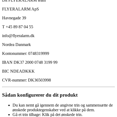
Dit FLYERALARM team
FLYERALARM ApS
Havnegade 39
T +45 89 87 04 55
info@flyeralarm.dk
Nordea Danmark
Kontonummer: 0748319999
IBAN DK37 2000 0748 3199 99
BIC NDEADKKK
CVR-nummer: DK36503998
Sådan konfigurerer du dit produkt
Du kan nemt gå igennem de angivne trin og sammensætte de
ønskede produktegenskaber ved at klikke på dem.
Gå et trin tilbage: Klik på det ønskede trin.