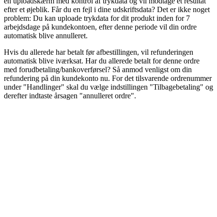
en uploadskærm med kontrol af trykdata og vil modtage et resultat
efter et øjeblik. Får du en fejl i dine udskriftsdata? Det er ikke noget
problem: Du kan uploade trykdata for dit produkt inden for 7
arbejdsdage på kundekontoen, efter denne periode vil din ordre
automatisk blive annulleret.
Hvis du allerede har betalt før afbestillingen, vil refunderingen
automatisk blive iværksat. Har du allerede betalt for denne ordre
med forudbetaling/bankoverførsel? Så anmod venligst om din
refundering på din kundekonto nu. For det tilsvarende ordrenummer
under "Handlinger" skal du vælge indstillingen "Tilbagebetaling" og
derefter indtaste årsagen "annulleret ordre".