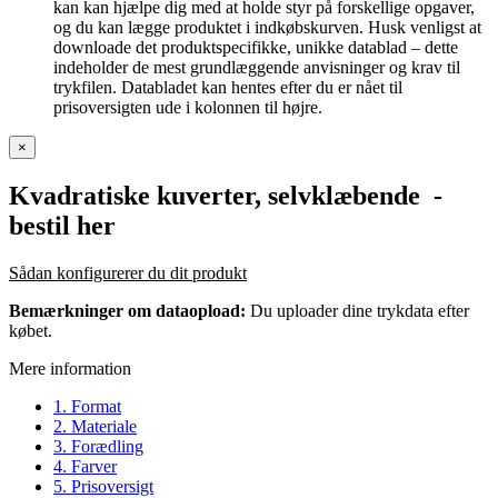
kan kan hjælpe dig med at holde styr på forskellige opgaver,
og du kan lægge produktet i indkøbskurven. Husk venligst at
downloade det produktspecifikke, unikke datablad – dette
indeholder de mest grundlæggende anvisninger og krav til
trykfilen. Databladet kan hentes efter du er nået til
prisoversigten ude i kolonnen til højre.
×
Kvadratiske kuverter, selvklæbende
-
bestil her
Sådan konfigurerer du dit produkt
Bemærkninger om dataopload:
Du uploader dine trykdata efter
købet.
Mere information
1. Format
2. Materiale
3. Forædling
4. Farver
5. Prisoversigt