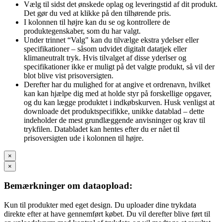
Vælg til sidst det ønskede oplag og leveringstid af dit produkt.
Det gør du ved at klikke på den tilhørende pris.
I kolonnen til højre kan du se og kontrollere de
produktegenskaber, som du har valgt.
Under trinnet “Valg" kan du tilvælge ekstra ydelser eller
specifikationer – såsom udvidet digitalt datatjek eller
klimaneutralt tryk. Hvis tilvalget af disse yderlser og
specifikationer ikke er muligt på det valgte produkt, så vil der
blot blive vist prisoversigten.
Derefter har du mulighed for at angive et ordrenavn, hvilket
kan kan hjælpe dig med at holde styr på forskellige opgaver,
og du kan lægge produktet i indkøbskurven. Husk venligst at
downloade det produktspecifikke, unikke datablad – dette
indeholder de mest grundlæggende anvisninger og krav til
trykfilen. Databladet kan hentes efter du er nået til
prisoversigten ude i kolonnen til højre.
×
×
Bemærkninger om dataopload:
Kun til produkter med eget design. Du uploader dine trykdata
direkte efter at have gennemført købet. Du vil derefter blive ført til