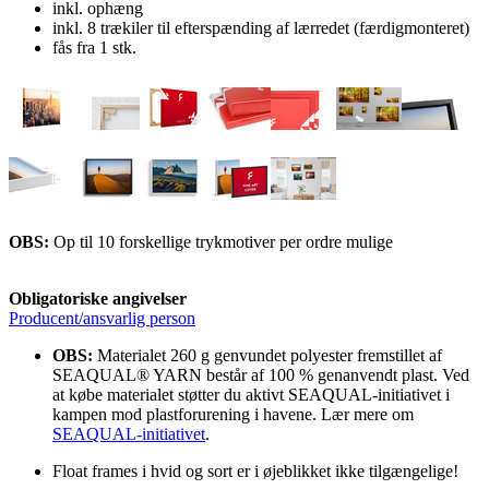
inkl. ophæng
inkl. 8 trækiler til efterspænding af lærredet (færdigmonteret)
fås fra 1 stk.
OBS:
Op til 10 forskellige trykmotiver per ordre mulige
Obligatoriske angivelser
Producent/ansvarlig person
OBS:
Materialet 260 g genvundet polyester fremstillet af
SEAQUAL® YARN består af 100 % genanvendt plast. Ved
at købe materialet støtter du aktivt SEAQUAL-initiativet i
kampen mod plastforurening i havene. Lær mere om
SEAQUAL-initiativet
.
Float frames i hvid og sort er i øjeblikket ikke tilgængelige!