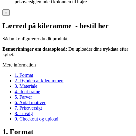
prisoversigten ude i kolonnen til højre.
×
Lærred på kileramme
- bestil her
Sådan konfigurerer du dit produkt
Bemærkninger om dataopload:
Du uploader dine trykdata efter
købet.
Mere information
1. Format
2. Dybden af kilerammen
3. Materiale
4. float frame
5. Farver
6. Antal motiver
7. Prisoversigt
8. Tilvalg
9. Checkout og upload
1. Format