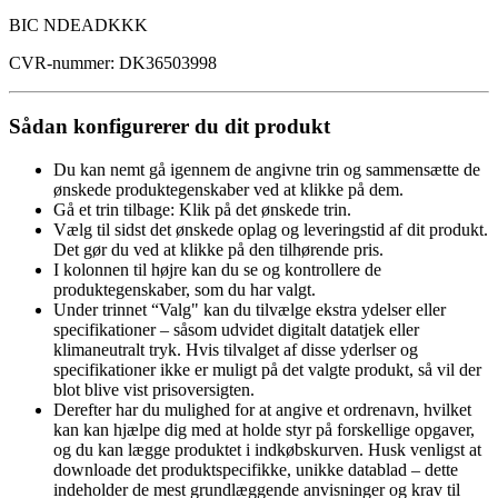
BIC NDEADKKK
CVR-nummer: DK36503998
Sådan konfigurerer du dit produkt
Du kan nemt gå igennem de angivne trin og sammensætte de
ønskede produktegenskaber ved at klikke på dem.
Gå et trin tilbage: Klik på det ønskede trin.
Vælg til sidst det ønskede oplag og leveringstid af dit produkt.
Det gør du ved at klikke på den tilhørende pris.
I kolonnen til højre kan du se og kontrollere de
produktegenskaber, som du har valgt.
Under trinnet “Valg" kan du tilvælge ekstra ydelser eller
specifikationer – såsom udvidet digitalt datatjek eller
klimaneutralt tryk. Hvis tilvalget af disse yderlser og
specifikationer ikke er muligt på det valgte produkt, så vil der
blot blive vist prisoversigten.
Derefter har du mulighed for at angive et ordrenavn, hvilket
kan kan hjælpe dig med at holde styr på forskellige opgaver,
og du kan lægge produktet i indkøbskurven. Husk venligst at
downloade det produktspecifikke, unikke datablad – dette
indeholder de mest grundlæggende anvisninger og krav til