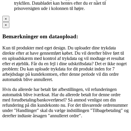
trykfilen. Databladet kan hentes efter du er nået til
prisoversigten ude i kolonnen til højre.
×
×
Bemærkninger om dataopload:
Kun til produkter med eget design. Du uploader dine trykdata
direkte efter at have gennemført købet. Du vil derefter blive ført til
en uploadskærm med kontrol af trykdata og vil modtage et resultat
efter et øjeblik. Får du en fejl i dine udskriftsdata? Det er ikke noget
problem: Du kan uploade trykdata for dit produkt inden for 7
arbejdsdage på kundekontoen, efter denne periode vil din ordre
automatisk blive annulleret.
Hvis du allerede har betalt før afbestillingen, vil refunderingen
automatisk blive iværksat. Har du allerede betalt for denne ordre
med forudbetaling/bankoverførsel? Så anmod venligst om din
refundering på din kundekonto nu. For det tilsvarende ordrenummer
under "Handlinger" skal du vælge indstillingen "Tilbagebetaling" og
derefter indtaste årsagen "annulleret ordre".