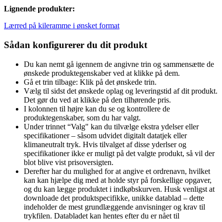
Lignende produkter:
Lærred på kileramme i ønsket format
Sådan konfigurerer du dit produkt
Du kan nemt gå igennem de angivne trin og sammensætte de
ønskede produktegenskaber ved at klikke på dem.
Gå et trin tilbage: Klik på det ønskede trin.
Vælg til sidst det ønskede oplag og leveringstid af dit produkt.
Det gør du ved at klikke på den tilhørende pris.
I kolonnen til højre kan du se og kontrollere de
produktegenskaber, som du har valgt.
Under trinnet “Valg" kan du tilvælge ekstra ydelser eller
specifikationer – såsom udvidet digitalt datatjek eller
klimaneutralt tryk. Hvis tilvalget af disse yderlser og
specifikationer ikke er muligt på det valgte produkt, så vil der
blot blive vist prisoversigten.
Derefter har du mulighed for at angive et ordrenavn, hvilket
kan kan hjælpe dig med at holde styr på forskellige opgaver,
og du kan lægge produktet i indkøbskurven. Husk venligst at
downloade det produktspecifikke, unikke datablad – dette
indeholder de mest grundlæggende anvisninger og krav til
trykfilen. Databladet kan hentes efter du er nået til