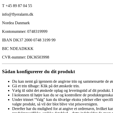
T +45 89 87 04 55
info@flyeralarm.dk
Nordea Danmark
Kontonummer: 0748319999
IBAN DK37 2000 0748 3199 99
BIC NDEADKKK
CVR-nummer: DK36503998
Sådan konfigurerer du dit produkt
Du kan nemt gå igennem de angivne trin og sammensætte de øn
Gå et trin tilbage: Klik på det ønskede trin.
Vælg til sidst det ønskede oplag og leveringstid af dit produkt. 
I kolonnen til højre kan du se og kontrollere de produktegenska
Under trinnet “Valg" kan du tilvælge ekstra ydelser eller specifik
valgte produkt, så vil der blot blive vist prisoversigten.
Derefter har du mulighed for at angive et ordrenavn, hvilket k