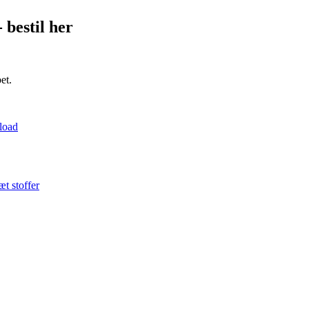
 bestil her
et.
load
t stoffer