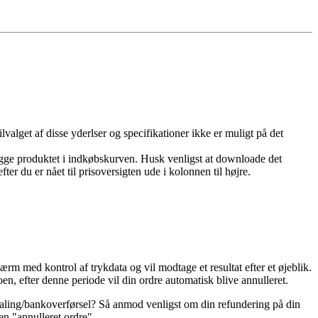
ilvalget af disse yderlser og specifikationer ikke er muligt på det
lægge produktet i indkøbskurven. Husk venligst at downloade det
er du er nået til prisoversigten ude i kolonnen til højre.
ærm med kontrol af trykdata og vil modtage et resultat efter et øjeblik.
n, efter denne periode vil din ordre automatisk blive annulleret.
betaling/bankoverførsel? Så anmod venligst om din refundering på din
n "annulleret ordre".