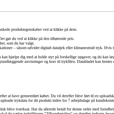
skede produktegenskaber ved at klikke på dem.
Det gør du ved at klikke på den tilhørende pris.
ber, som du har valgt.
ationer – såsom udvidet digitalt datatjek eller klimaneutralt tryk. Hvis t
an kan hjælpe dig med at holde styr på forskellige opgaver, og du kan 
undlæggende anvisninger og krav til trykfilen. Databladet kan hentes eft
ter at have gennemført købet. Du vil derefter blive ført til en uploadsk
 uploade trykdata for dit produkt inden for 7 arbejdsdage på kundekontoe
matisk blive iværksat. Har du allerede betalt for denne ordre med forud
al du vælge indstillingen "Tilbagebetaling" og derefter indtaste årsage