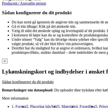
Producent / Ansvarlig person
Sådan konfigurerer du dit produkt
Du kan nemt gå igennem de angivne trin og sammensætte de øn
Gå et trin tilbage: Klik på det ønskede trin.
Vælg til sidst det ønskede oplag og leveringstid af dit produkt. 
I kolonnen til højre kan du se og kontrollere de produktegenska
Under trinnet “Valg" kan du tilvælge ekstra ydelser eller specifik
valgte produkt, så vil der blot blive vist prisoversigten.
Derefter har du mulighed for at angive et ordrenavn, hvilket k
produktspecifikke, unikke datablad – dette indeholder de mest gr
×
Lykønskningskort og indbydelser i ønsket 
Sådan konfigurerer du dit produkt
Bemærkninger om dataopload:
Du uploader dine trykdata efter køb
Mere information
1. Format
2. Placering fals/fold
3. Materiale
4. Forædling
5. Priso