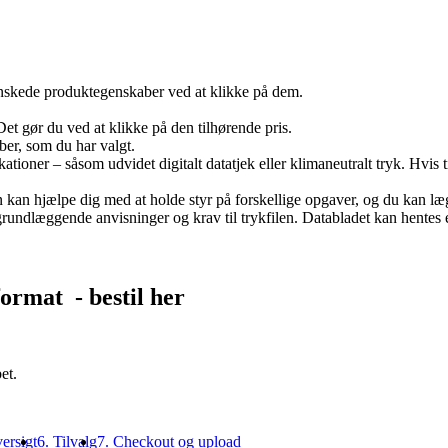
skede produktegenskaber ved at klikke på dem.
Det gør du ved at klikke på den tilhørende pris.
ber, som du har valgt.
ationer – såsom udvidet digitalt datatjek eller klimaneutralt tryk. Hvis t
an kan hjælpe dig med at holde styr på forskellige opgaver, og du kan 
undlæggende anvisninger og krav til trykfilen. Databladet kan hentes eft
format
- bestil her
et.
versigt
6. Tilvalg
7. Checkout og upload