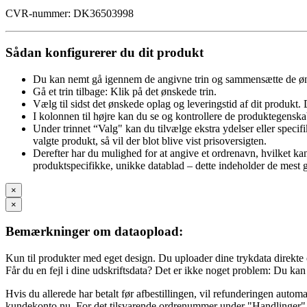
CVR-nummer: DK36503998
Sådan konfigurerer du dit produkt
Du kan nemt gå igennem de angivne trin og sammensætte de øn
Gå et trin tilbage: Klik på det ønskede trin.
Vælg til sidst det ønskede oplag og leveringstid af dit produkt. 
I kolonnen til højre kan du se og kontrollere de produktegenska
Under trinnet “Valg" kan du tilvælge ekstra ydelser eller specifik
valgte produkt, så vil der blot blive vist prisoversigten.
Derefter har du mulighed for at angive et ordrenavn, hvilket k
produktspecifikke, unikke datablad – dette indeholder de mest gr
×
×
Bemærkninger om dataopload:
Kun til produkter med eget design. Du uploader dine trykdata direkte ef
Får du en fejl i dine udskriftsdata? Det er ikke noget problem: Du kan
Hvis du allerede har betalt før afbestillingen, vil refunderingen auto
kundekonto nu. For det tilsvarende ordrenummer under "Handlinger" sk