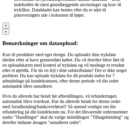
indeholder de mest grundlæggende anvisninger og krav til
trykfilen. Databladet kan hentes efter du er nået til
prisoversigten ude i kolonnen til højre.
×
×
Bemærkninger om dataopload:
Kun til produkter med eget design. Du uploader dine trykdata
direkte efter at have gennemført købet. Du vil derefter blive ført til
en uploadskærm med kontrol af trykdata og vil modtage et resultat
efter et øjeblik. Får du en fejl i dine udskriftsdata? Det er ikke noget
problem: Du kan uploade trykdata for dit produkt inden for 7
arbejdsdage på kundekontoen, efter denne periode vil din ordre
automatisk blive annulleret.
Hvis du allerede har betalt før afbestillingen, vil refunderingen
automatisk blive iværksat. Har du allerede betalt for denne ordre
med forudbetaling/bankoverførsel? Så anmod venligst om din
refundering på din kundekonto nu. For det tilsvarende ordrenummer
under "Handlinger" skal du vælge indstillingen "Tilbagebetaling" og
derefter indtaste årsagen "annulleret ordre".