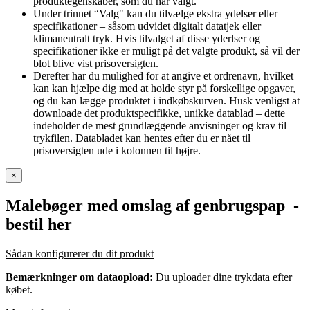
produktegenskaber, som du har valgt.
Under trinnet “Valg" kan du tilvælge ekstra ydelser eller
specifikationer – såsom udvidet digitalt datatjek eller
klimaneutralt tryk. Hvis tilvalget af disse yderlser og
specifikationer ikke er muligt på det valgte produkt, så vil der
blot blive vist prisoversigten.
Derefter har du mulighed for at angive et ordrenavn, hvilket
kan kan hjælpe dig med at holde styr på forskellige opgaver,
og du kan lægge produktet i indkøbskurven. Husk venligst at
downloade det produktspecifikke, unikke datablad – dette
indeholder de mest grundlæggende anvisninger og krav til
trykfilen. Databladet kan hentes efter du er nået til
prisoversigten ude i kolonnen til højre.
×
Malebøger med omslag af genbrugspap
-
bestil her
Sådan konfigurerer du dit produkt
Bemærkninger om dataopload:
Du uploader dine trykdata efter
købet.