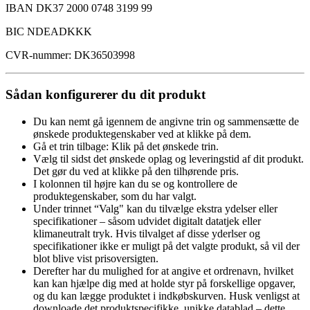
IBAN DK37 2000 0748 3199 99
BIC NDEADKKK
CVR-nummer: DK36503998
Sådan konfigurerer du dit produkt
Du kan nemt gå igennem de angivne trin og sammensætte de
ønskede produktegenskaber ved at klikke på dem.
Gå et trin tilbage: Klik på det ønskede trin.
Vælg til sidst det ønskede oplag og leveringstid af dit produkt.
Det gør du ved at klikke på den tilhørende pris.
I kolonnen til højre kan du se og kontrollere de
produktegenskaber, som du har valgt.
Under trinnet “Valg" kan du tilvælge ekstra ydelser eller
specifikationer – såsom udvidet digitalt datatjek eller
klimaneutralt tryk. Hvis tilvalget af disse yderlser og
specifikationer ikke er muligt på det valgte produkt, så vil der
blot blive vist prisoversigten.
Derefter har du mulighed for at angive et ordrenavn, hvilket
kan kan hjælpe dig med at holde styr på forskellige opgaver,
og du kan lægge produktet i indkøbskurven. Husk venligst at
downloade det produktspecifikke, unikke datablad – dette