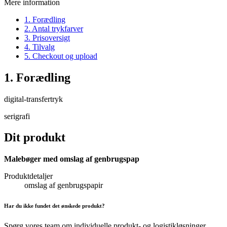
Mere information
1. Forædling
2. Antal trykfarver
3. Prisoversigt
4. Tilvalg
5. Checkout og upload
1. Forædling
digital-transfertryk
serigrafi
Dit produkt
Malebøger med omslag af genbrugspap
Produktdetaljer
omslag af genbrugspapir
Har du ikke fundet det ønskede produkt?
Spørg vores team om individuelle produkt- og logistikløsninger.