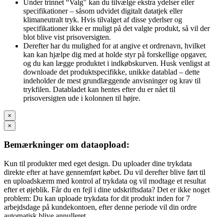
Under trinnet “Valg" kan du tilvælge ekstra ydelser eller
specifikationer – såsom udvidet digitalt datatjek eller
klimaneutralt tryk. Hvis tilvalget af disse yderlser og
specifikationer ikke er muligt på det valgte produkt, så vil der
blot blive vist prisoversigten.
Derefter har du mulighed for at angive et ordrenavn, hvilket
kan kan hjælpe dig med at holde styr på forskellige opgaver,
og du kan lægge produktet i indkøbskurven. Husk venligst at
downloade det produktspecifikke, unikke datablad – dette
indeholder de mest grundlæggende anvisninger og krav til
trykfilen. Databladet kan hentes efter du er nået til
prisoversigten ude i kolonnen til højre.
×
×
Bemærkninger om dataopload:
Kun til produkter med eget design. Du uploader dine trykdata
direkte efter at have gennemført købet. Du vil derefter blive ført til
en uploadskærm med kontrol af trykdata og vil modtage et resultat
efter et øjeblik. Får du en fejl i dine udskriftsdata? Det er ikke noget
problem: Du kan uploade trykdata for dit produkt inden for 7
arbejdsdage på kundekontoen, efter denne periode vil din ordre
automatisk blive annulleret.