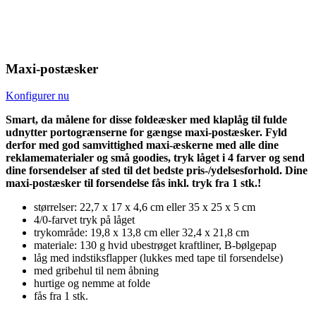
Maxi-postæsker
Konfigurer nu
Smart, da målene for disse foldeæsker med klaplåg til fulde
udnytter portogrænserne for gængse maxi-postæsker. Fyld
derfor med god samvittighed maxi-æskerne med alle dine
reklamematerialer og små goodies, tryk låget i 4 farver og send
dine forsendelser af sted til det bedste pris-/ydelsesforhold. Dine
maxi-postæsker til forsendelse fås inkl. tryk fra 1 stk.!
størrelser: 22,7 x 17 x 4,6 cm eller 35 x 25 x 5 cm
4/0-farvet tryk på låget
trykområde: 19,8 x 13,8 cm eller 32,4 x 21,8 cm
materiale: 130 g hvid ubestrøget kraftliner, B-bølgepap
låg med indstiksflapper (lukkes med tape til forsendelse)
med gribehul til nem åbning
hurtige og nemme at folde
fås fra 1 stk.