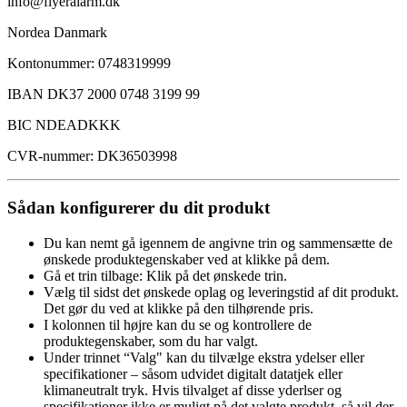
info@flyeralarm.dk
Nordea Danmark
Kontonummer: 0748319999
IBAN DK37 2000 0748 3199 99
BIC NDEADKKK
CVR-nummer: DK36503998
Sådan konfigurerer du dit produkt
Du kan nemt gå igennem de angivne trin og sammensætte de
ønskede produktegenskaber ved at klikke på dem.
Gå et trin tilbage: Klik på det ønskede trin.
Vælg til sidst det ønskede oplag og leveringstid af dit produkt.
Det gør du ved at klikke på den tilhørende pris.
I kolonnen til højre kan du se og kontrollere de
produktegenskaber, som du har valgt.
Under trinnet “Valg" kan du tilvælge ekstra ydelser eller
specifikationer – såsom udvidet digitalt datatjek eller
klimaneutralt tryk. Hvis tilvalget af disse yderlser og
specifikationer ikke er muligt på det valgte produkt, så vil der