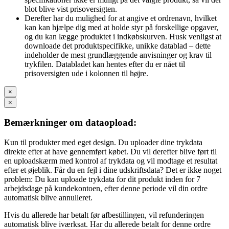
blot blive vist prisoversigten.
Derefter har du mulighed for at angive et ordrenavn, hvilket
kan kan hjælpe dig med at holde styr på forskellige opgaver,
og du kan lægge produktet i indkøbskurven. Husk venligst at
downloade det produktspecifikke, unikke datablad – dette
indeholder de mest grundlæggende anvisninger og krav til
trykfilen. Databladet kan hentes efter du er nået til
prisoversigten ude i kolonnen til højre.
×
×
Bemærkninger om dataopload:
Kun til produkter med eget design. Du uploader dine trykdata
direkte efter at have gennemført købet. Du vil derefter blive ført til
en uploadskærm med kontrol af trykdata og vil modtage et resultat
efter et øjeblik. Får du en fejl i dine udskriftsdata? Det er ikke noget
problem: Du kan uploade trykdata for dit produkt inden for 7
arbejdsdage på kundekontoen, efter denne periode vil din ordre
automatisk blive annulleret.
Hvis du allerede har betalt før afbestillingen, vil refunderingen
automatisk blive iværksat. Har du allerede betalt for denne ordre