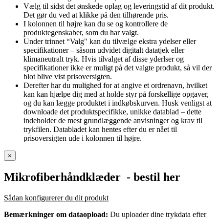
Vælg til sidst det ønskede oplag og leveringstid af dit produkt.
Det gør du ved at klikke på den tilhørende pris.
I kolonnen til højre kan du se og kontrollere de
produktegenskaber, som du har valgt.
Under trinnet “Valg" kan du tilvælge ekstra ydelser eller
specifikationer – såsom udvidet digitalt datatjek eller
klimaneutralt tryk. Hvis tilvalget af disse yderlser og
specifikationer ikke er muligt på det valgte produkt, så vil der
blot blive vist prisoversigten.
Derefter har du mulighed for at angive et ordrenavn, hvilket
kan kan hjælpe dig med at holde styr på forskellige opgaver,
og du kan lægge produktet i indkøbskurven. Husk venligst at
downloade det produktspecifikke, unikke datablad – dette
indeholder de mest grundlæggende anvisninger og krav til
trykfilen. Databladet kan hentes efter du er nået til
prisoversigten ude i kolonnen til højre.
×
Mikrofiberhåndklæder
- bestil her
Sådan konfigurerer du dit produkt
Bemærkninger om dataopload:
Du uploader dine trykdata efter