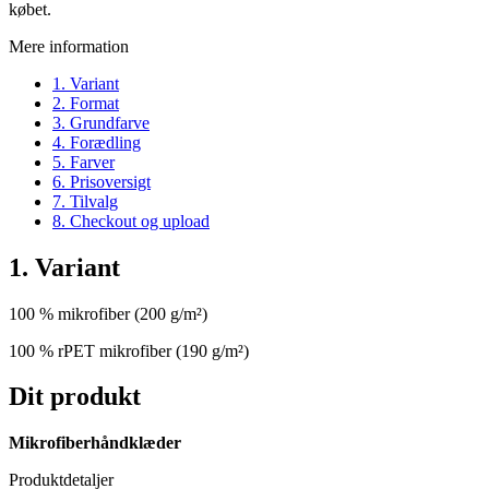
købet.
Mere information
1. Variant
2. Format
3. Grundfarve
4. Forædling
5. Farver
6. Prisoversigt
7. Tilvalg
8. Checkout og upload
1. Variant
100 % mikrofiber (200 g/m²)
100 % rPET mikrofiber (190 g/m²)
Dit produkt
Mikrofiberhåndklæder
Produktdetaljer