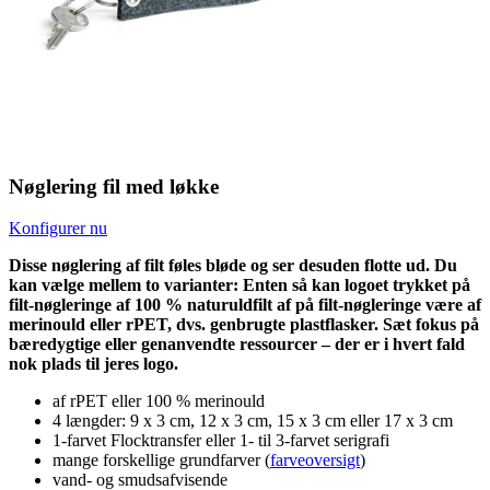
Nøglering fil med løkke
Konfigurer nu
Disse nøglering af filt føles bløde og ser desuden flotte ud. Du
kan vælge mellem to varianter: Enten så kan logoet trykket på
filt-nøgleringe af 100 % naturuldfilt af på filt-nøgleringe være af
merinould eller rPET, dvs. genbrugte plastflasker. Sæt fokus på
bæredygtige eller genanvendte ressourcer – der er i hvert fald
nok plads til jeres logo.
af rPET eller 100 % merinould
4 længder: 9 x 3 cm, 12 x 3 cm, 15 x 3 cm eller 17 x 3 cm
1-farvet Flocktransfer eller 1- til 3-farvet serigrafi
mange forskellige grundfarver (
farveoversigt
)
vand- og smudsafvisende