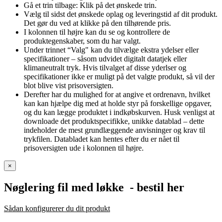
Gå et trin tilbage: Klik på det ønskede trin.
Vælg til sidst det ønskede oplag og leveringstid af dit produkt.
Det gør du ved at klikke på den tilhørende pris.
I kolonnen til højre kan du se og kontrollere de
produktegenskaber, som du har valgt.
Under trinnet “Valg" kan du tilvælge ekstra ydelser eller
specifikationer – såsom udvidet digitalt datatjek eller
klimaneutralt tryk. Hvis tilvalget af disse yderlser og
specifikationer ikke er muligt på det valgte produkt, så vil der
blot blive vist prisoversigten.
Derefter har du mulighed for at angive et ordrenavn, hvilket
kan kan hjælpe dig med at holde styr på forskellige opgaver,
og du kan lægge produktet i indkøbskurven. Husk venligst at
downloade det produktspecifikke, unikke datablad – dette
indeholder de mest grundlæggende anvisninger og krav til
trykfilen. Databladet kan hentes efter du er nået til
prisoversigten ude i kolonnen til højre.
×
Nøglering fil med løkke
- bestil her
Sådan konfigurerer du dit produkt