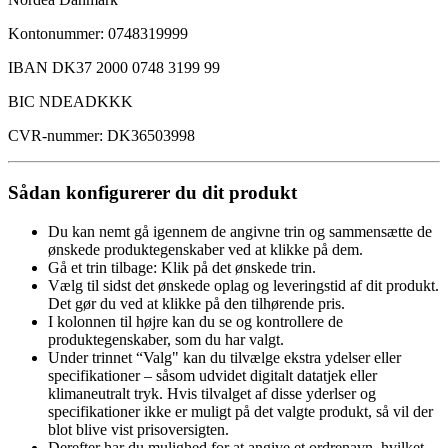
Kontonummer: 0748319999
IBAN DK37 2000 0748 3199 99
BIC NDEADKKK
CVR-nummer: DK36503998
Sådan konfigurerer du dit produkt
Du kan nemt gå igennem de angivne trin og sammensætte de
ønskede produktegenskaber ved at klikke på dem.
Gå et trin tilbage: Klik på det ønskede trin.
Vælg til sidst det ønskede oplag og leveringstid af dit produkt.
Det gør du ved at klikke på den tilhørende pris.
I kolonnen til højre kan du se og kontrollere de
produktegenskaber, som du har valgt.
Under trinnet “Valg" kan du tilvælge ekstra ydelser eller
specifikationer – såsom udvidet digitalt datatjek eller
klimaneutralt tryk. Hvis tilvalget af disse yderlser og
specifikationer ikke er muligt på det valgte produkt, så vil der
blot blive vist prisoversigten.
Derefter har du mulighed for at angive et ordrenavn, hvilket