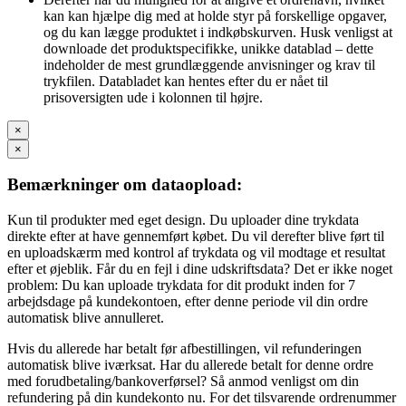
kan kan hjælpe dig med at holde styr på forskellige opgaver,
og du kan lægge produktet i indkøbskurven. Husk venligst at
downloade det produktspecifikke, unikke datablad – dette
indeholder de mest grundlæggende anvisninger og krav til
trykfilen. Databladet kan hentes efter du er nået til
prisoversigten ude i kolonnen til højre.
×
×
Bemærkninger om dataopload:
Kun til produkter med eget design. Du uploader dine trykdata
direkte efter at have gennemført købet. Du vil derefter blive ført til
en uploadskærm med kontrol af trykdata og vil modtage et resultat
efter et øjeblik. Får du en fejl i dine udskriftsdata? Det er ikke noget
problem: Du kan uploade trykdata for dit produkt inden for 7
arbejdsdage på kundekontoen, efter denne periode vil din ordre
automatisk blive annulleret.
Hvis du allerede har betalt før afbestillingen, vil refunderingen
automatisk blive iværksat. Har du allerede betalt for denne ordre
med forudbetaling/bankoverførsel? Så anmod venligst om din
refundering på din kundekonto nu. For det tilsvarende ordrenummer