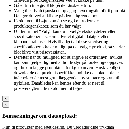
ønskede produktegenskaber ved at klikke på dem.
Gå et trin tilbage: Klik på det ønskede trin.
Vælg til sidst det ønskede oplag og leveringstid af dit produkt.
Det gør du ved at klikke på den tilhørende pris.
I kolonnen til højre kan du se og kontrollere de
produktegenskaber, som du har valgt.
Under trinnet “Valg" kan du tilvælge ekstra ydelser eller
specifikationer – såsom udvidet digitalt datatjek eller
klimaneutralt tryk. Hvis tilvalget af disse yderlser og
specifikationer ikke er muligt på det valgte produkt, så vil der
blot blive vist prisoversigten.
Derefter har du mulighed for at angive et ordrenavn, hvilket
kan kan hjælpe dig med at holde styr på forskellige opgaver,
og du kan lægge produktet i indkøbskurven. Husk venligst at
downloade det produktspecifikke, unikke datablad – dette
indeholder de mest grundlæggende anvisninger og krav til
trykfilen. Databladet kan hentes efter du er nået til
prisoversigten ude i kolonnen til højre.
×
×
Bemærkninger om dataopload:
Kun til produkter med eget design. Du uploader dine trykdata