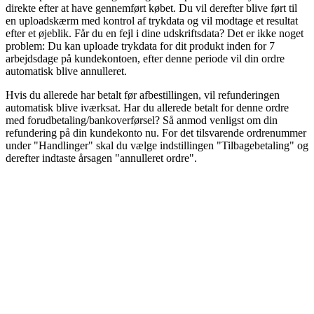
direkte efter at have gennemført købet. Du vil derefter blive ført til
en uploadskærm med kontrol af trykdata og vil modtage et resultat
efter et øjeblik. Får du en fejl i dine udskriftsdata? Det er ikke noget
problem: Du kan uploade trykdata for dit produkt inden for 7
arbejdsdage på kundekontoen, efter denne periode vil din ordre
automatisk blive annulleret.
Hvis du allerede har betalt før afbestillingen, vil refunderingen
automatisk blive iværksat. Har du allerede betalt for denne ordre
med forudbetaling/bankoverførsel? Så anmod venligst om din
refundering på din kundekonto nu. For det tilsvarende ordrenummer
under "Handlinger" skal du vælge indstillingen "Tilbagebetaling" og
derefter indtaste årsagen "annulleret ordre".