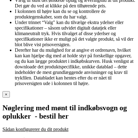
Vælg til sidst det ønskede oplag og leveringstid af dit produkt.
Det gør du ved at klikke på den tilhørende pris.
I kolonnen til højre kan du se og kontrollere de
produktegenskaber, som du har valgt.
Under trinnet “Valg" kan du tilvælge ekstra ydelser eller
specifikationer – såsom udvidet digitalt datatjek eller
klimaneutralt tryk. Hvis tilvalget af disse yderlser og
specifikationer ikke er muligt på det valgte produkt, så vil der
blot blive vist prisoversigten.
Derefter har du mulighed for at angive et ordrenavn, hvilket
kan kan hjælpe dig med at holde styr på forskellige opgaver,
og du kan lægge produktet i indkøbskurven. Husk venligst at
downloade det produktspecifikke, unikke datablad – dette
indeholder de mest grundlæggende anvisninger og krav til
trykfilen. Databladet kan hentes efter du er nået til
prisoversigten ude i kolonnen til højre.
×
Nøglering med mønt til indkøbsvogn og
oplukker
- bestil her
Sådan konfigurerer du dit produkt