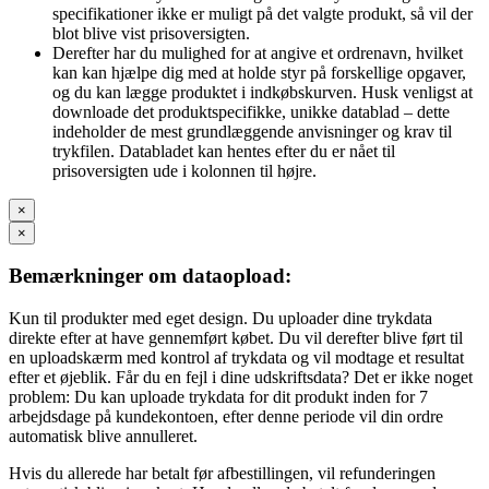
specifikationer ikke er muligt på det valgte produkt, så vil der
blot blive vist prisoversigten.
Derefter har du mulighed for at angive et ordrenavn, hvilket
kan kan hjælpe dig med at holde styr på forskellige opgaver,
og du kan lægge produktet i indkøbskurven. Husk venligst at
downloade det produktspecifikke, unikke datablad – dette
indeholder de mest grundlæggende anvisninger og krav til
trykfilen. Databladet kan hentes efter du er nået til
prisoversigten ude i kolonnen til højre.
×
×
Bemærkninger om dataopload:
Kun til produkter med eget design. Du uploader dine trykdata
direkte efter at have gennemført købet. Du vil derefter blive ført til
en uploadskærm med kontrol af trykdata og vil modtage et resultat
efter et øjeblik. Får du en fejl i dine udskriftsdata? Det er ikke noget
problem: Du kan uploade trykdata for dit produkt inden for 7
arbejdsdage på kundekontoen, efter denne periode vil din ordre
automatisk blive annulleret.
Hvis du allerede har betalt før afbestillingen, vil refunderingen