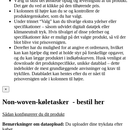
Vælg til sidst det ønskede oplag og leveringstid af dit produkt.
Det gør du ved at klikke på den tilhørende pris.
I kolonnen til højre kan du se og kontrollere de
produktegenskaber, som du har valgt.
Under trinnet “Valg" kan du tilvælge ekstra ydelser eller
specifikationer – såsom udvidet digitalt datatjek eller
klimaneutralt tryk. Hvis tilvalget af disse yderlser og
specifikationer ikke er muligt på det valgte produkt, så vil der
blot blive vist prisoversigten.
Derefter har du mulighed for at angive et ordrenavn, hvilket
kan kan hjælpe dig med at holde styr på forskellige opgaver,
og du kan lægge produktet i indkøbskurven. Husk venligst at
downloade det produktspecifikke, unikke datablad – dette
indeholder de mest grundlæggende anvisninger og krav til
trykfilen. Databladet kan hentes efter du er nået til
prisoversigten ude i kolonnen til højre.
×
Non-woven-køletasker
- bestil her
Sådan konfigurerer du dit produkt
Bemærkninger om dataopload:
Du uploader dine trykdata efter
købet.