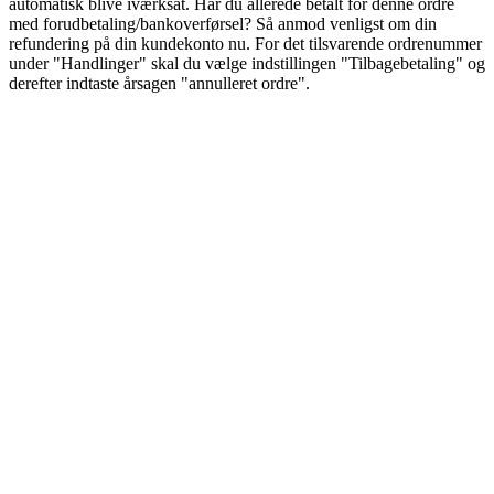
automatisk blive iværksat. Har du allerede betalt for denne ordre
med forudbetaling/bankoverførsel? Så anmod venligst om din
refundering på din kundekonto nu. For det tilsvarende ordrenummer
under "Handlinger" skal du vælge indstillingen "Tilbagebetaling" og
derefter indtaste årsagen "annulleret ordre".