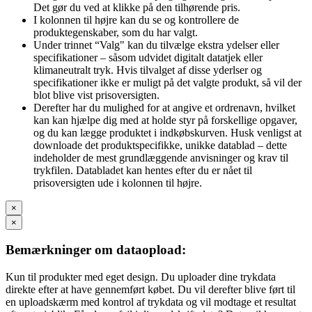
Det gør du ved at klikke på den tilhørende pris.
I kolonnen til højre kan du se og kontrollere de
produktegenskaber, som du har valgt.
Under trinnet “Valg" kan du tilvælge ekstra ydelser eller
specifikationer – såsom udvidet digitalt datatjek eller
klimaneutralt tryk. Hvis tilvalget af disse yderlser og
specifikationer ikke er muligt på det valgte produkt, så vil der
blot blive vist prisoversigten.
Derefter har du mulighed for at angive et ordrenavn, hvilket
kan kan hjælpe dig med at holde styr på forskellige opgaver,
og du kan lægge produktet i indkøbskurven. Husk venligst at
downloade det produktspecifikke, unikke datablad – dette
indeholder de mest grundlæggende anvisninger og krav til
trykfilen. Databladet kan hentes efter du er nået til
prisoversigten ude i kolonnen til højre.
×
×
Bemærkninger om dataopload:
Kun til produkter med eget design. Du uploader dine trykdata
direkte efter at have gennemført købet. Du vil derefter blive ført til
en uploadskærm med kontrol af trykdata og vil modtage et resultat