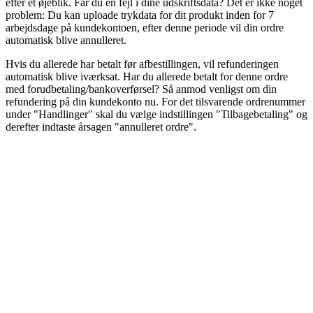
efter et øjeblik. Får du en fejl i dine udskriftsdata? Det er ikke noget
problem: Du kan uploade trykdata for dit produkt inden for 7
arbejdsdage på kundekontoen, efter denne periode vil din ordre
automatisk blive annulleret.
Hvis du allerede har betalt før afbestillingen, vil refunderingen
automatisk blive iværksat. Har du allerede betalt for denne ordre
med forudbetaling/bankoverførsel? Så anmod venligst om din
refundering på din kundekonto nu. For det tilsvarende ordrenummer
under "Handlinger" skal du vælge indstillingen "Tilbagebetaling" og
derefter indtaste årsagen "annulleret ordre".