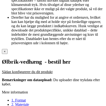
specifikationer – såsom udvidet digitalt datatjek eller
klimaneutralt tryk. Hvis tilvalget af disse yderlser og
specifikationer ikke er muligt på det valgte produkt, så vil der
blot blive vist prisoversigten.
Derefter har du mulighed for at angive et ordrenavn, hvilket
kan kan hjælpe dig med at holde styr på forskellige opgaver,
og du kan lægge produktet i indkøbskurven. Husk venligst at
downloade det produktspecifikke, unikke datablad – dette
indeholder de mest grundlæggende anvisninger og krav til
trykfilen. Databladet kan hentes efter du er nået til
prisoversigten ude i kolonnen til højre.
×
Ølbrik-vedhæng
- bestil her
Sådan konfigurerer du dit produkt
Bemærkninger om dataopload:
Du uploader dine trykdata efter
købet.
Mere information
1. Format
2. Materiale