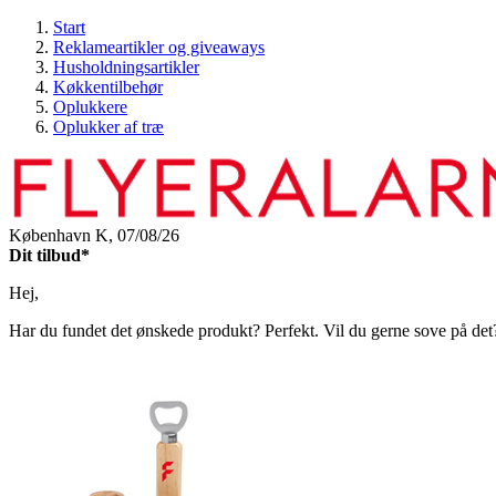
Start
Reklameartikler og giveaways
Husholdningsartikler
Køkkentilbehør
Oplukkere
Oplukker af træ
København K,
07/08/26
Dit tilbud*
Hej,
Har du fundet det ønskede produkt? Perfekt. Vil du gerne sove på det? O