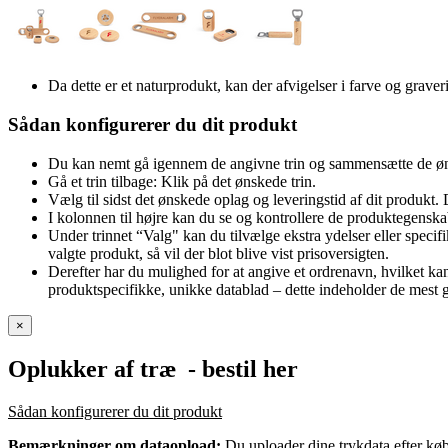
Da dette er et naturprodukt, kan der afvigelser i farve og grav
Sådan konfigurerer du dit produkt
Du kan nemt gå igennem de angivne trin og sammensætte de øn
Gå et trin tilbage: Klik på det ønskede trin.
Vælg til sidst det ønskede oplag og leveringstid af dit produkt. 
I kolonnen til højre kan du se og kontrollere de produktegenska
Under trinnet “Valg" kan du tilvælge ekstra ydelser eller specifik
valgte produkt, så vil der blot blive vist prisoversigten.
Derefter har du mulighed for at angive et ordrenavn, hvilket k
produktspecifikke, unikke datablad – dette indeholder de mest gr
×
Oplukker af træ
- bestil her
Sådan konfigurerer du dit produkt
Bemærkninger om dataopload:
Du uploader dine trykdata efter køb