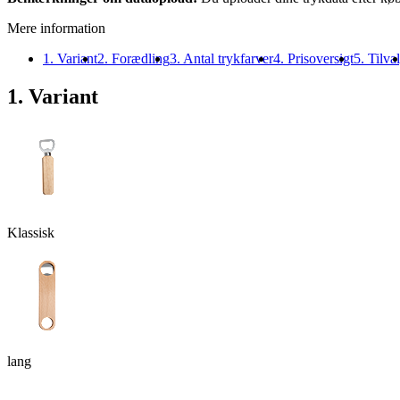
Mere information
1. Variant
2. Forædling
3. Antal trykfarver
4. Prisoversigt
5. Tilva
1. Variant
Klassisk
lang