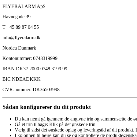
FLYERALARM ApS
Havnegade 39
T +45 89 87 04 55
info@flyeralarm.dk
Nordea Danmark
Kontonummer: 0748319999
IBAN DK37 2000 0748 3199 99
BIC NDEADKKK
CVR-nummer: DK36503998
Sådan konfigurerer du dit produkt
Du kan nemt gå igennem de angivne trin og sammensætte de øn
Gå et trin tilbage: Klik på det ønskede trin.
Vælg til sidst det ønskede oplag og leveringstid af dit produkt. 
I kolonnen til højre kan du se og kontrollere de produktegenska