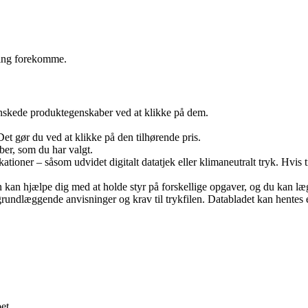
ering forekomme.
skede produktegenskaber ved at klikke på dem.
Det gør du ved at klikke på den tilhørende pris.
ber, som du har valgt.
ationer – såsom udvidet digitalt datatjek eller klimaneutralt tryk. Hvis t
an kan hjælpe dig med at holde styr på forskellige opgaver, og du kan 
undlæggende anvisninger og krav til trykfilen. Databladet kan hentes eft
et.