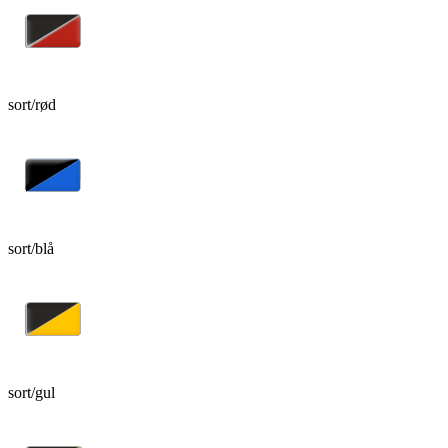
sort/rød
sort/blå
sort/gul