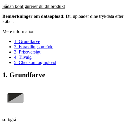
Sådan konfigurerer du dit produkt
Bemærkninger om dataopload:
Du uploader dine trykdata efter
købet.
Mere information
1. Grundfarve
2. Forædlingsområde
3. Prisoversigt
4. Tilvalg
5. Checkout og upload
1. Grundfarve
sort/grå