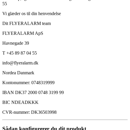
55
Vi glæder os til din henvendelse
Dit FLYERALARM team
FLYERALARM ApS
Havnegade 39
T +45 89 87 04 55
info@flyeralarm.dk
Nordea Danmark
Kontonummer: 0748319999
IBAN DK37 2000 0748 3199 99
BIC NDEADKKK
CVR-nummer: DK36503998
Sådan konfigurerer du dit produkt