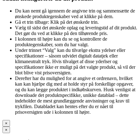
Du kan nemt gå igennem de angivne trin og sammensætte de
ønskede produktegenskaber ved at klikke på dem.
Gå et trin tilbage: Klik på det ønskede trin.
Vælg til sidst det ønskede oplag og leveringstid af dit produkt.
Det gør du ved at klikke på den tilhørende pris.
I kolonnen til højre kan du se og kontrollere de
produktegenskaber, som du har valgt.
Under trinnet “Valg" kan du tilvælge ekstra ydelser eller
specifikationer – såsom udvidet digitalt datatjek eller
klimaneutralt tryk. Hvis tilvalget af disse yderlser og
specifikationer ikke er muligt på det valgte produkt, så vil der
blot blive vist prisoversigten.
Derefter har du mulighed for at angive et ordrenavn, hvilket
kan kan hjælpe dig med at holde styr på forskellige opgaver,
og du kan lægge produktet i indkøbskurven. Husk venligst at
downloade det produktspecifikke, unikke datablad – dette
indeholder de mest grundlæggende anvisninger og krav til
trykfilen. Databladet kan hentes efter du er nået til
prisoversigten ude i kolonnen til højre.
×
×