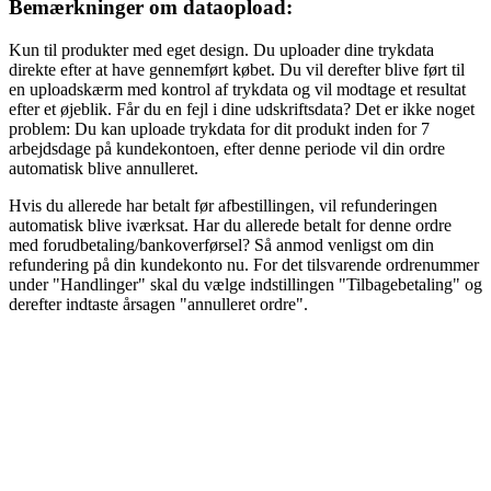
Bemærkninger om dataopload:
Kun til produkter med eget design. Du uploader dine trykdata
direkte efter at have gennemført købet. Du vil derefter blive ført til
en uploadskærm med kontrol af trykdata og vil modtage et resultat
efter et øjeblik. Får du en fejl i dine udskriftsdata? Det er ikke noget
problem: Du kan uploade trykdata for dit produkt inden for 7
arbejdsdage på kundekontoen, efter denne periode vil din ordre
automatisk blive annulleret.
Hvis du allerede har betalt før afbestillingen, vil refunderingen
automatisk blive iværksat. Har du allerede betalt for denne ordre
med forudbetaling/bankoverførsel? Så anmod venligst om din
refundering på din kundekonto nu. For det tilsvarende ordrenummer
under "Handlinger" skal du vælge indstillingen "Tilbagebetaling" og
derefter indtaste årsagen "annulleret ordre".