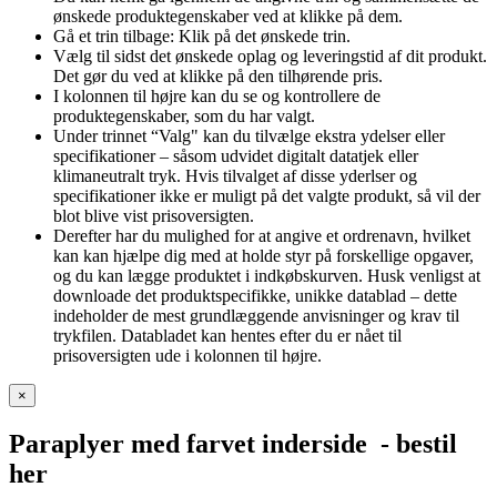
ønskede produktegenskaber ved at klikke på dem.
Gå et trin tilbage: Klik på det ønskede trin.
Vælg til sidst det ønskede oplag og leveringstid af dit produkt.
Det gør du ved at klikke på den tilhørende pris.
I kolonnen til højre kan du se og kontrollere de
produktegenskaber, som du har valgt.
Under trinnet “Valg" kan du tilvælge ekstra ydelser eller
specifikationer – såsom udvidet digitalt datatjek eller
klimaneutralt tryk. Hvis tilvalget af disse yderlser og
specifikationer ikke er muligt på det valgte produkt, så vil der
blot blive vist prisoversigten.
Derefter har du mulighed for at angive et ordrenavn, hvilket
kan kan hjælpe dig med at holde styr på forskellige opgaver,
og du kan lægge produktet i indkøbskurven. Husk venligst at
downloade det produktspecifikke, unikke datablad – dette
indeholder de mest grundlæggende anvisninger og krav til
trykfilen. Databladet kan hentes efter du er nået til
prisoversigten ude i kolonnen til højre.
×
Paraplyer med farvet inderside
- bestil
her