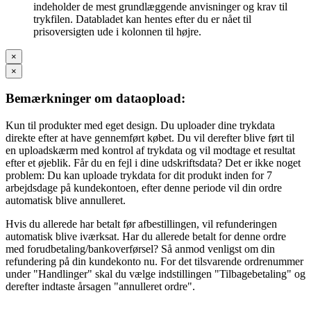
indeholder de mest grundlæggende anvisninger og krav til
trykfilen. Databladet kan hentes efter du er nået til
prisoversigten ude i kolonnen til højre.
×
×
Bemærkninger om dataopload:
Kun til produkter med eget design. Du uploader dine trykdata
direkte efter at have gennemført købet. Du vil derefter blive ført til
en uploadskærm med kontrol af trykdata og vil modtage et resultat
efter et øjeblik. Får du en fejl i dine udskriftsdata? Det er ikke noget
problem: Du kan uploade trykdata for dit produkt inden for 7
arbejdsdage på kundekontoen, efter denne periode vil din ordre
automatisk blive annulleret.
Hvis du allerede har betalt før afbestillingen, vil refunderingen
automatisk blive iværksat. Har du allerede betalt for denne ordre
med forudbetaling/bankoverførsel? Så anmod venligst om din
refundering på din kundekonto nu. For det tilsvarende ordrenummer
under "Handlinger" skal du vælge indstillingen "Tilbagebetaling" og
derefter indtaste årsagen "annulleret ordre".