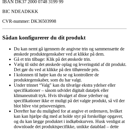
IBAN DK37 2000 0748 3199 99
BIC NDEADKKK
CVR-nummer: DK36503998
Sådan konfigurerer du dit produkt
Du kan nemt gå igennem de angivne trin og sammensætte de
ønskede produktegenskaber ved at klikke på dem.
Gå et trin tilbage: Klik på det ønskede trin.
Vælg til sidst det ønskede oplag og leveringstid af dit produkt.
Det gør du ved at klikke på den tilhørende pris.
I kolonnen til højre kan du se og kontrollere de
produktegenskaber, som du har valgt.
Under trinnet “Valg" kan du tilvælge ekstra ydelser eller
specifikationer – såsom udvidet digitalt datatjek eller
klimaneutralt tryk. Hvis tilvalget af disse yderlser og
specifikationer ikke er muligt på det valgte produkt, så vil der
blot blive vist prisoversigten.
Derefter har du mulighed for at angive et ordrenavn, hvilket
kan kan hjælpe dig med at holde styr på forskellige opgaver,
og du kan lægge produktet i indkøbskurven. Husk venligst at
downloade det produktspecifikke, unikke datablad – dette