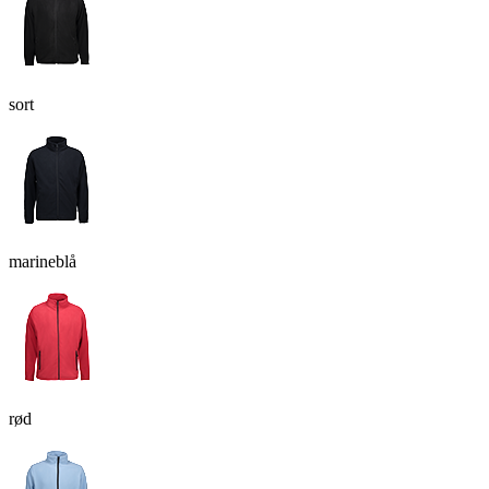
sort
marineblå
rød