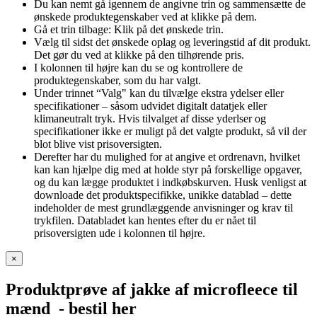
Du kan nemt gå igennem de angivne trin og sammensætte de
ønskede produktegenskaber ved at klikke på dem.
Gå et trin tilbage: Klik på det ønskede trin.
Vælg til sidst det ønskede oplag og leveringstid af dit produkt.
Det gør du ved at klikke på den tilhørende pris.
I kolonnen til højre kan du se og kontrollere de
produktegenskaber, som du har valgt.
Under trinnet “Valg" kan du tilvælge ekstra ydelser eller
specifikationer – såsom udvidet digitalt datatjek eller
klimaneutralt tryk. Hvis tilvalget af disse yderlser og
specifikationer ikke er muligt på det valgte produkt, så vil der
blot blive vist prisoversigten.
Derefter har du mulighed for at angive et ordrenavn, hvilket
kan kan hjælpe dig med at holde styr på forskellige opgaver,
og du kan lægge produktet i indkøbskurven. Husk venligst at
downloade det produktspecifikke, unikke datablad – dette
indeholder de mest grundlæggende anvisninger og krav til
trykfilen. Databladet kan hentes efter du er nået til
prisoversigten ude i kolonnen til højre.
×
Produktprøve af jakke af microfleece til
mænd
- bestil her