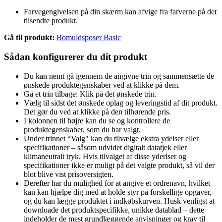
Farvegengivelsen på din skærm kan afvige fra farverne på det
tilsendte produkt.
Gå til produkt:
Bomuldsposer Basic
Sådan konfigurerer du dit produkt
Du kan nemt gå igennem de angivne trin og sammensætte de
ønskede produktegenskaber ved at klikke på dem.
Gå et trin tilbage: Klik på det ønskede trin.
Vælg til sidst det ønskede oplag og leveringstid af dit produkt.
Det gør du ved at klikke på den tilhørende pris.
I kolonnen til højre kan du se og kontrollere de
produktegenskaber, som du har valgt.
Under trinnet “Valg" kan du tilvælge ekstra ydelser eller
specifikationer – såsom udvidet digitalt datatjek eller
klimaneutralt tryk. Hvis tilvalget af disse yderlser og
specifikationer ikke er muligt på det valgte produkt, så vil der
blot blive vist prisoversigten.
Derefter har du mulighed for at angive et ordrenavn, hvilket
kan kan hjælpe dig med at holde styr på forskellige opgaver,
og du kan lægge produktet i indkøbskurven. Husk venligst at
downloade det produktspecifikke, unikke datablad – dette
indeholder de mest grundlæggende anvisninger og krav til