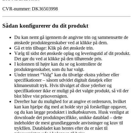
CVR-nummer: DK36503998
Sådan konfigurerer du dit produkt
Du kan nemt gå igennem de angivne trin og sammensætte de
ønskede produktegenskaber ved at klikke på dem.
Gå et trin tilbage: Klik på det ønskede trin.
Vælg til sidst det ønskede oplag og leveringstid af dit produkt.
Det gør du ved at klikke på den tilhørende pris.
I kolonnen til højre kan du se og kontrollere de
produktegenskaber, som du har valgt.
Under trinnet “Valg" kan du tilvælge ekstra ydelser eller
specifikationer – såsom udvidet digitalt datatjek eller
klimaneutralt tryk. Hvis tilvalget af disse yderlser og
specifikationer ikke er muligt på det valgte produkt, så vil der
blot blive vist prisoversigten.
Derefter har du mulighed for at angive et ordrenavn, hvilket
kan kan hjælpe dig med at holde styr på forskellige opgaver,
og du kan lægge produktet i indkøbskurven. Husk venligst at
downloade det produktspecifikke, unikke datablad – dette
indeholder de mest grundlæggende anvisninger og krav til
trykfilen. Databladet kan hentes efter du er nået til