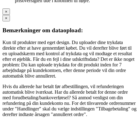
prisoversigten ude i kolonnen til højre.
×
×
Bemærkninger om dataopload:
Kun til produkter med eget design. Du uploader dine trykdata
direkte efter at have gennemført købet. Du vil derefter blive ført til
en uploadskærm med kontrol af trykdata og vil modtage et resultat
efter et øjeblik. Får du en fejl i dine udskriftsdata? Det er ikke noget
problem: Du kan uploade trykdata for dit produkt inden for 7
arbejdsdage på kundekontoen, efter denne periode vil din ordre
automatisk blive annulleret.
Hvis du allerede har betalt før afbestillingen, vil refunderingen
automatisk blive iværksat. Har du allerede betalt for denne ordre
med forudbetaling/bankoverførsel? Så anmod venligst om din
refundering på din kundekonto nu. For det tilsvarende ordrenummer
under "Handlinger" skal du vælge indstillingen "Tilbagebetaling" og
derefter indtaste årsagen "annulleret ordre".