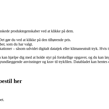
skede produktegenskaber ved at klikke på dem.
Det gør du ved at klikke på den tilhørende pris.
ber, som du har valgt.
ationer – såsom udvidet digitalt datatjek eller klimaneutralt tryk. Hvis t
an kan hjælpe dig med at holde styr på forskellige opgaver, og du kan 
undlæggende anvisninger og krav til trykfilen. Databladet kan hentes eft
estil her
et.