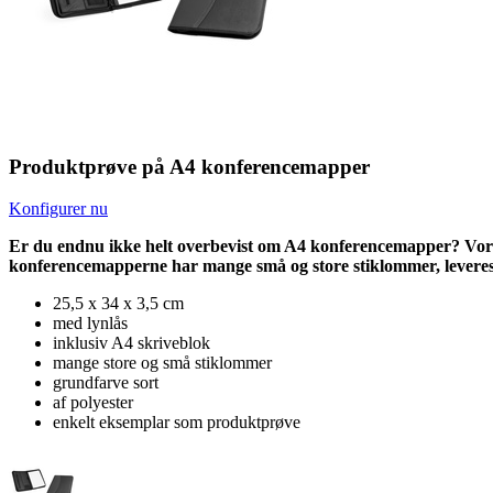
Produktprøve på A4 konferencemapper
Konfigurer nu
Er du endnu ikke helt overbevist om A4 konferencemapper? Vores 
konferencemapperne har mange små og store stiklommer, leveres in
25,5 x 34 x 3,5 cm
med lynlås
inklusiv A4 skriveblok
mange store og små stiklommer
grundfarve sort
af polyester
enkelt eksemplar som produktprøve