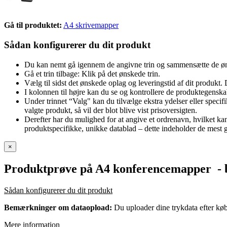
Gå til produktet:
A4 skrivemapper
Sådan konfigurerer du dit produkt
Du kan nemt gå igennem de angivne trin og sammensætte de øn
Gå et trin tilbage: Klik på det ønskede trin.
Vælg til sidst det ønskede oplag og leveringstid af dit produkt. 
I kolonnen til højre kan du se og kontrollere de produktegenska
Under trinnet “Valg" kan du tilvælge ekstra ydelser eller specifik
valgte produkt, så vil der blot blive vist prisoversigten.
Derefter har du mulighed for at angive et ordrenavn, hvilket k
produktspecifikke, unikke datablad – dette indeholder de mest gr
×
Produktprøve på A4 konferencemapper
- b
Sådan konfigurerer du dit produkt
Bemærkninger om dataopload:
Du uploader dine trykdata efter køb
Mere information