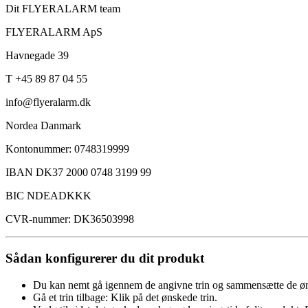
Dit FLYERALARM team
FLYERALARM ApS
Havnegade 39
T +45 89 87 04 55
info@flyeralarm.dk
Nordea Danmark
Kontonummer: 0748319999
IBAN DK37 2000 0748 3199 99
BIC NDEADKKK
CVR-nummer: DK36503998
Sådan konfigurerer du dit produkt
Du kan nemt gå igennem de angivne trin og sammensætte de øn
Gå et trin tilbage: Klik på det ønskede trin.