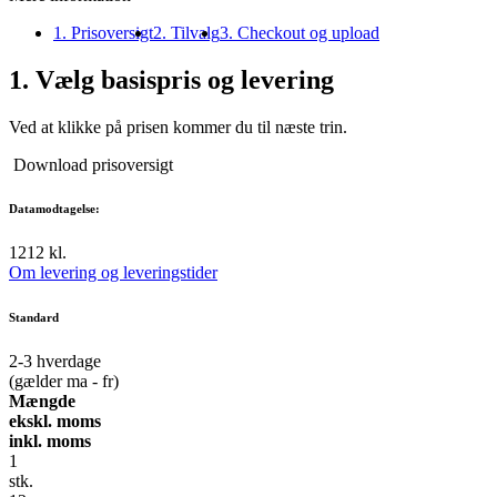
1. Prisoversigt
2. Tilvalg
3. Checkout og upload
1.
Vælg basispris og levering
Ved at klikke på prisen kommer du til næste trin.
Download prisoversigt
Datamodtagelse:
12
12 kl.
Om levering og leveringstider
Standard
2-3
hverdage
(gælder ma - fr)
Mængde
ekskl. moms
inkl. moms
1
stk.