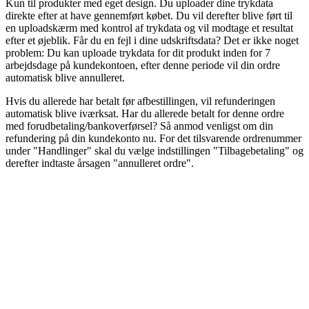
Kun til produkter med eget design. Du uploader dine trykdata
direkte efter at have gennemført købet. Du vil derefter blive ført til
en uploadskærm med kontrol af trykdata og vil modtage et resultat
efter et øjeblik. Får du en fejl i dine udskriftsdata? Det er ikke noget
problem: Du kan uploade trykdata for dit produkt inden for 7
arbejdsdage på kundekontoen, efter denne periode vil din ordre
automatisk blive annulleret.
Hvis du allerede har betalt før afbestillingen, vil refunderingen
automatisk blive iværksat. Har du allerede betalt for denne ordre
med forudbetaling/bankoverførsel? Så anmod venligst om din
refundering på din kundekonto nu. For det tilsvarende ordrenummer
under "Handlinger" skal du vælge indstillingen "Tilbagebetaling" og
derefter indtaste årsagen "annulleret ordre".