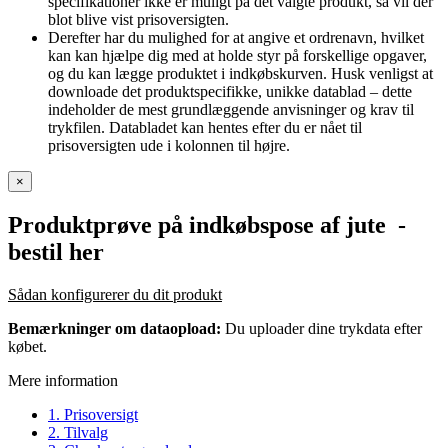
specifikationer ikke er muligt på det valgte produkt, så vil der
blot blive vist prisoversigten.
Derefter har du mulighed for at angive et ordrenavn, hvilket
kan kan hjælpe dig med at holde styr på forskellige opgaver,
og du kan lægge produktet i indkøbskurven. Husk venligst at
downloade det produktspecifikke, unikke datablad – dette
indeholder de mest grundlæggende anvisninger og krav til
trykfilen. Databladet kan hentes efter du er nået til
prisoversigten ude i kolonnen til højre.
×
Produktprøve på indkøbspose af jute
-
bestil her
Sådan konfigurerer du dit produkt
Bemærkninger om dataopload:
Du uploader dine trykdata efter
købet.
Mere information
1. Prisoversigt
2. Tilvalg