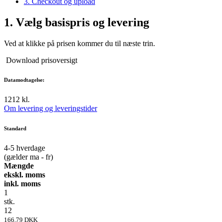
3. Checkout og upload
1.
Vælg basispris og levering
Ved at klikke på prisen kommer du til næste trin.
Download prisoversigt
Datamodtagelse:
12
12 kl.
Om levering og leveringstider
Standard
4-5
hverdage
(gælder ma - fr)
Mængde
ekskl. moms
inkl. moms
1
stk.
12
166,79 DKK