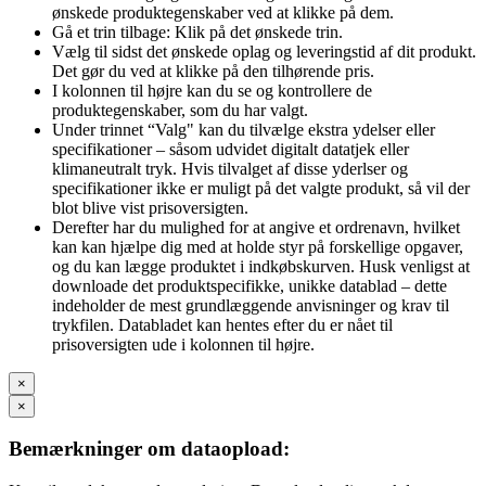
ønskede produktegenskaber ved at klikke på dem.
Gå et trin tilbage: Klik på det ønskede trin.
Vælg til sidst det ønskede oplag og leveringstid af dit produkt.
Det gør du ved at klikke på den tilhørende pris.
I kolonnen til højre kan du se og kontrollere de
produktegenskaber, som du har valgt.
Under trinnet “Valg" kan du tilvælge ekstra ydelser eller
specifikationer – såsom udvidet digitalt datatjek eller
klimaneutralt tryk. Hvis tilvalget af disse yderlser og
specifikationer ikke er muligt på det valgte produkt, så vil der
blot blive vist prisoversigten.
Derefter har du mulighed for at angive et ordrenavn, hvilket
kan kan hjælpe dig med at holde styr på forskellige opgaver,
og du kan lægge produktet i indkøbskurven. Husk venligst at
downloade det produktspecifikke, unikke datablad – dette
indeholder de mest grundlæggende anvisninger og krav til
trykfilen. Databladet kan hentes efter du er nået til
prisoversigten ude i kolonnen til højre.
×
×
Bemærkninger om dataopload: