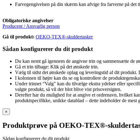
Farvegengivelsen på din skærm kan afvige fra farverne på det t
Obligatoriske angivelser
Producent / Ansvarlig person
Gå til produkt:
OEKO-TEX®-skuldertasker
Sådan konfigurerer du dit produkt
Du kan nemt gå igennem de angivne trin og sammensætte de øn
Gå et trin tilbage: Klik på det ønskede trin.
Vælg til sidst det ønskede oplag og leveringstid af dit produkt. 
I kolonnen til højre kan du se og kontrollere de produktegenska
Under trinnet “Valg" kan du tilvælge ekstra ydelser eller specifik
valgte produkt, så vil der blot blive vist prisoversigten.
Derefter har du mulighed for at angive et ordrenavn, hvilket k
produktspecifikke, unikke datablad – dette indeholder de mest gr
×
Produktprøve på OEKO-TEX®-skulderta
Sådan konfigurerer du dit produkt