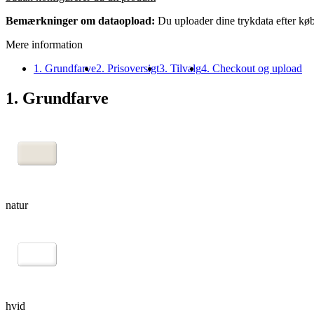
Bemærkninger om dataopload:
Du uploader dine trykdata efter køb
Mere information
1. Grundfarve
2. Prisoversigt
3. Tilvalg
4. Checkout og upload
1. Grundfarve
natur
hvid