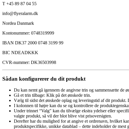
T +45 89 87 04 55
info@flyeralarm.dk
Nordea Danmark
Kontonummer: 0748319999
IBAN DK37 2000 0748 3199 99
BIC NDEADKKK
CVR-nummer: DK36503998
Sådan konfigurerer du dit produkt
Du kan nemt gå igennem de angivne trin og sammensætte de øn
Gå et trin tilbage: Klik på det ønskede trin.
Vælg til sidst det ønskede oplag og leveringstid af dit produkt. 
I kolonnen til højre kan du se og kontrollere de produktegenska
Under trinnet “Valg" kan du tilvælge ekstra ydelser eller specifik
valgte produkt, så vil der blot blive vist prisoversigten.
Derefter har du mulighed for at angive et ordrenavn, hvilket k
produktspecifikke, unikke datablad – dette indeholder de mest gr