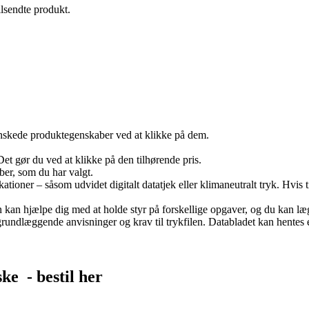
ilsendte produkt.
skede produktegenskaber ved at klikke på dem.
Det gør du ved at klikke på den tilhørende pris.
ber, som du har valgt.
ationer – såsom udvidet digitalt datatjek eller klimaneutralt tryk. Hvis t
an kan hjælpe dig med at holde styr på forskellige opgaver, og du kan 
undlæggende anvisninger og krav til trykfilen. Databladet kan hentes eft
ske
- bestil her