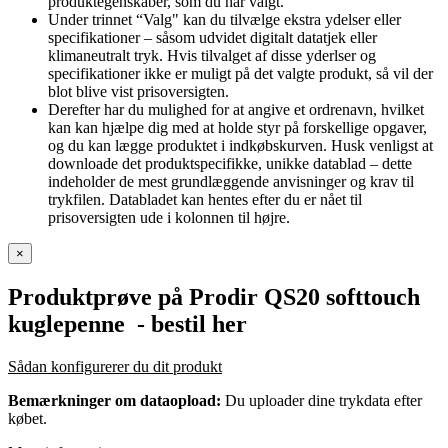
produktegenskaber, som du har valgt.
Under trinnet “Valg" kan du tilvælge ekstra ydelser eller
specifikationer – såsom udvidet digitalt datatjek eller
klimaneutralt tryk. Hvis tilvalget af disse yderlser og
specifikationer ikke er muligt på det valgte produkt, så vil der
blot blive vist prisoversigten.
Derefter har du mulighed for at angive et ordrenavn, hvilket
kan kan hjælpe dig med at holde styr på forskellige opgaver,
og du kan lægge produktet i indkøbskurven. Husk venligst at
downloade det produktspecifikke, unikke datablad – dette
indeholder de mest grundlæggende anvisninger og krav til
trykfilen. Databladet kan hentes efter du er nået til
prisoversigten ude i kolonnen til højre.
×
Produktprøve på Prodir QS20 softtouch
kuglepenne
- bestil her
Sådan konfigurerer du dit produkt
Bemærkninger om dataopload:
Du uploader dine trykdata efter
købet.