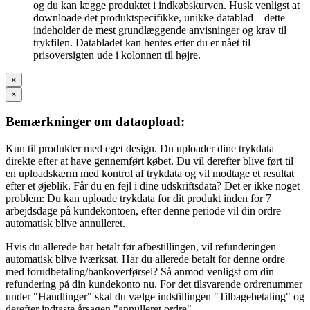
og du kan lægge produktet i indkøbskurven. Husk venligst at
downloade det produktspecifikke, unikke datablad – dette
indeholder de mest grundlæggende anvisninger og krav til
trykfilen. Databladet kan hentes efter du er nået til
prisoversigten ude i kolonnen til højre.
×
×
Bemærkninger om dataopload:
Kun til produkter med eget design. Du uploader dine trykdata
direkte efter at have gennemført købet. Du vil derefter blive ført til
en uploadskærm med kontrol af trykdata og vil modtage et resultat
efter et øjeblik. Får du en fejl i dine udskriftsdata? Det er ikke noget
problem: Du kan uploade trykdata for dit produkt inden for 7
arbejdsdage på kundekontoen, efter denne periode vil din ordre
automatisk blive annulleret.
Hvis du allerede har betalt før afbestillingen, vil refunderingen
automatisk blive iværksat. Har du allerede betalt for denne ordre
med forudbetaling/bankoverførsel? Så anmod venligst om din
refundering på din kundekonto nu. For det tilsvarende ordrenummer
under "Handlinger" skal du vælge indstillingen "Tilbagebetaling" og
derefter indtaste årsagen "annulleret ordre".