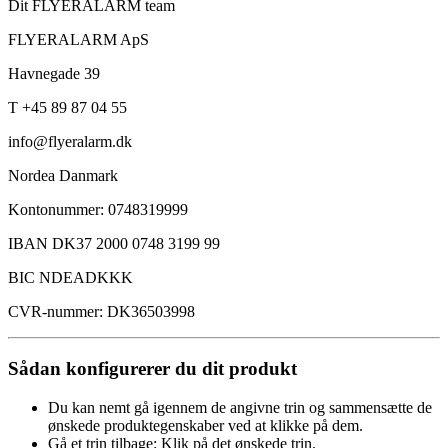
Dit FLYERALARM team
FLYERALARM ApS
Havnegade 39
T +45 89 87 04 55
info@flyeralarm.dk
Nordea Danmark
Kontonummer: 0748319999
IBAN DK37 2000 0748 3199 99
BIC NDEADKKK
CVR-nummer: DK36503998
Sådan konfigurerer du dit produkt
Du kan nemt gå igennem de angivne trin og sammensætte de
ønskede produktegenskaber ved at klikke på dem.
Gå et trin tilbage: Klik på det ønskede trin.