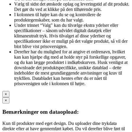
Vælg til sidst det ønskede oplag og leveringstid af dit produkt.
Det gør du ved at klikke på den tilhørende pris.
I kolonnen til højre kan du se og kontrollere de
produktegenskaber, som du har valgt.
Under trinnet “Valg" kan du tilvælge ekstra ydelser eller
specifikationer – såsom udvidet digitalt datatjek eller
klimaneutralt tryk. Hvis tilvalget af disse yderlser og
specifikationer ikke er muligt på det valgte produkt, så vil der
blot blive vist prisoversigten.
Derefter har du mulighed for at angive et ordrenavn, hvilket
kan kan hjælpe dig med at holde styr på forskellige opgaver,
og du kan lægge produktet i indkøbskurven. Husk venligst at
downloade det produktspecifikke, unikke datablad – dette
indeholder de mest grundlæggende anvisninger og krav til
trykfilen. Databladet kan hentes efter du er nået til
prisoversigten ude i kolonnen til højre.
×
×
Bemærkninger om dataopload:
Kun til produkter med eget design. Du uploader dine trykdata
direkte efter at have gennemført købet. Du vil derefter blive ført til