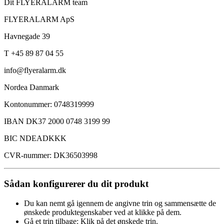
Dit FLYERALARM team
FLYERALARM ApS
Havnegade 39
T +45 89 87 04 55
info@flyeralarm.dk
Nordea Danmark
Kontonummer: 0748319999
IBAN DK37 2000 0748 3199 99
BIC NDEADKKK
CVR-nummer: DK36503998
Sådan konfigurerer du dit produkt
Du kan nemt gå igennem de angivne trin og sammensætte de
ønskede produktegenskaber ved at klikke på dem.
Gå et trin tilbage: Klik på det ønskede trin.