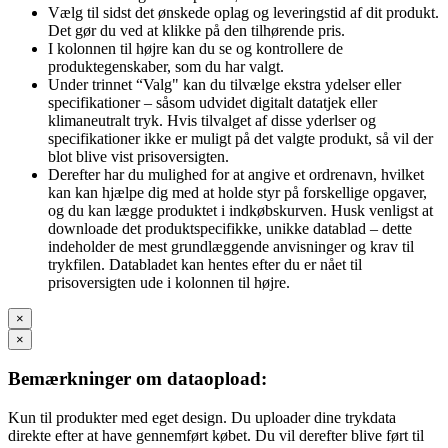
Vælg til sidst det ønskede oplag og leveringstid af dit produkt.
Det gør du ved at klikke på den tilhørende pris.
I kolonnen til højre kan du se og kontrollere de
produktegenskaber, som du har valgt.
Under trinnet “Valg" kan du tilvælge ekstra ydelser eller
specifikationer – såsom udvidet digitalt datatjek eller
klimaneutralt tryk. Hvis tilvalget af disse yderlser og
specifikationer ikke er muligt på det valgte produkt, så vil der
blot blive vist prisoversigten.
Derefter har du mulighed for at angive et ordrenavn, hvilket
kan kan hjælpe dig med at holde styr på forskellige opgaver,
og du kan lægge produktet i indkøbskurven. Husk venligst at
downloade det produktspecifikke, unikke datablad – dette
indeholder de mest grundlæggende anvisninger og krav til
trykfilen. Databladet kan hentes efter du er nået til
prisoversigten ude i kolonnen til højre.
×
×
Bemærkninger om dataopload:
Kun til produkter med eget design. Du uploader dine trykdata
direkte efter at have gennemført købet. Du vil derefter blive ført til