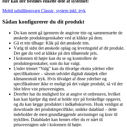
Her kan der bestilles enkelte dele af systemet:
Mobil udstillingsvæg Classic, system inkl. tryk
Sådan konfigurerer du dit produkt
Du kan nemt gå igennem de angivne trin og sammensætte de
ønskede produktegenskaber ved at klikke på dem.
Gå et trin tilbage: Klik på det ønskede trin.
Vælg til sidst det ønskede oplag og leveringstid af dit produkt.
Det gør du ved at klikke på den tilhørende pris.
I kolonnen til højre kan du se og kontrollere de
produktegenskaber, som du har valgt.
Under trinnet “Valg" kan du tilvælge ekstra ydelser eller
specifikationer – såsom udvidet digitalt datatjek eller
klimaneutralt tryk. Hvis tilvalget af disse yderlser og
specifikationer ikke er muligt på det valgte produkt, så vil der
blot blive vist prisoversigten.
Derefter har du mulighed for at angive et ordrenavn, hvilket
kan kan hjælpe dig med at holde styr på forskellige opgaver,
og du kan lægge produktet i indkøbskurven. Husk venligst at
downloade det produktspecifikke, unikke datablad – dette
indeholder de mest grundlæggende anvisninger og krav til
trykfilen. Databladet kan hentes efter du er nået til
prisoversigten ude i kolonnen til højre.