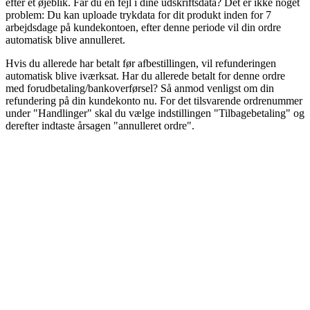
efter et øjeblik. Får du en fejl i dine udskriftsdata? Det er ikke noget
problem: Du kan uploade trykdata for dit produkt inden for 7
arbejdsdage på kundekontoen, efter denne periode vil din ordre
automatisk blive annulleret.
Hvis du allerede har betalt før afbestillingen, vil refunderingen
automatisk blive iværksat. Har du allerede betalt for denne ordre
med forudbetaling/bankoverførsel? Så anmod venligst om din
refundering på din kundekonto nu. For det tilsvarende ordrenummer
under "Handlinger" skal du vælge indstillingen "Tilbagebetaling" og
derefter indtaste årsagen "annulleret ordre".