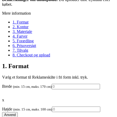
købet.
Mere information
1. Format
2. Kontur
3. Materiale
4. Farver
5. Forædling
6. Prisoversigt
7. Tilvalg
8. Checkout og upload
1. Format
Vælg et format til Reklameskilte i fri form inkl. tryk.
Brede
(min. 15 cm, maks. 170 cm)
x
Højde
(min. 15 cm, maks. 100 cm)
Anvend