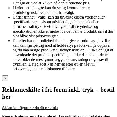
Det gør du ved at klikke på den tilhørende pris.
I kolonnen til højre kan du se og kontrollere de
produktegenskaber, som du har valgt.
Under trinnet “Valg" kan du tilvælge ekstra ydelser eller
specifikationer – såsom udvidet digitalt datatjek eller
klimaneutralt tryk. Hvis tilvalget af disse yderlser og
specifikationer ikke er muligt på det valgte produkt, så vil der
blot blive vist prisoversigten.
Derefter har du mulighed for at angive et ordrenavn, hvilket
kan kan hjælpe dig med at holde styr på forskellige opgaver,
og du kan lægge produktet i indkøbskurven. Husk venligst at
downloade det produktspecifikke, unikke datablad – dette
indeholder de mest grundlæggende anvisninger og krav til
trykfilen. Databladet kan hentes efter du er nået til
prisoversigten ude i kolonnen til højre.
×
Reklameskilte i fri form inkl. tryk
- bestil
her
Sådan konfigurerer du dit produkt
Bemærkninger om dataopload:
Du uploader dine trykdata efter