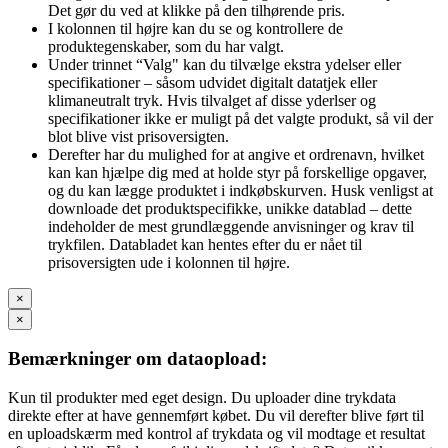
Det gør du ved at klikke på den tilhørende pris.
I kolonnen til højre kan du se og kontrollere de
produktegenskaber, som du har valgt.
Under trinnet “Valg" kan du tilvælge ekstra ydelser eller
specifikationer – såsom udvidet digitalt datatjek eller
klimaneutralt tryk. Hvis tilvalget af disse yderlser og
specifikationer ikke er muligt på det valgte produkt, så vil der
blot blive vist prisoversigten.
Derefter har du mulighed for at angive et ordrenavn, hvilket
kan kan hjælpe dig med at holde styr på forskellige opgaver,
og du kan lægge produktet i indkøbskurven. Husk venligst at
downloade det produktspecifikke, unikke datablad – dette
indeholder de mest grundlæggende anvisninger og krav til
trykfilen. Databladet kan hentes efter du er nået til
prisoversigten ude i kolonnen til højre.
×
×
Bemærkninger om dataopload:
Kun til produkter med eget design. Du uploader dine trykdata
direkte efter at have gennemført købet. Du vil derefter blive ført til
en uploadskærm med kontrol af trykdata og vil modtage et resultat