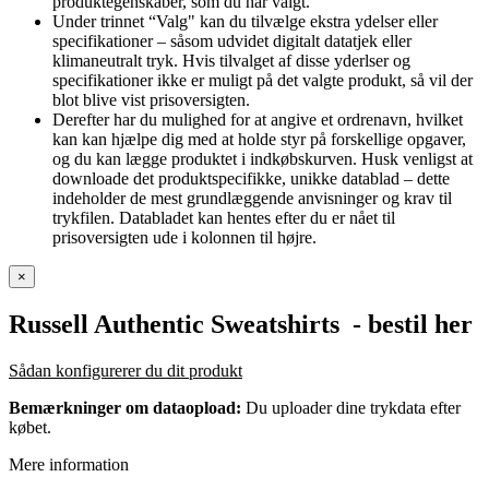
produktegenskaber, som du har valgt.
Under trinnet “Valg" kan du tilvælge ekstra ydelser eller
specifikationer – såsom udvidet digitalt datatjek eller
klimaneutralt tryk. Hvis tilvalget af disse yderlser og
specifikationer ikke er muligt på det valgte produkt, så vil der
blot blive vist prisoversigten.
Derefter har du mulighed for at angive et ordrenavn, hvilket
kan kan hjælpe dig med at holde styr på forskellige opgaver,
og du kan lægge produktet i indkøbskurven. Husk venligst at
downloade det produktspecifikke, unikke datablad – dette
indeholder de mest grundlæggende anvisninger og krav til
trykfilen. Databladet kan hentes efter du er nået til
prisoversigten ude i kolonnen til højre.
×
Russell Authentic Sweatshirts
- bestil her
Sådan konfigurerer du dit produkt
Bemærkninger om dataopload:
Du uploader dine trykdata efter
købet.
Mere information