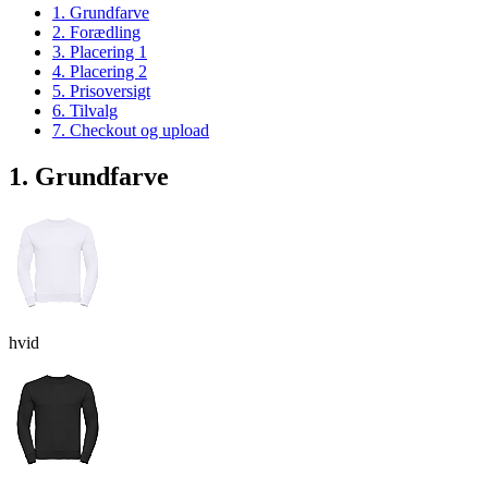
1. Grundfarve
2. Forædling
3. Placering 1
4. Placering 2
5. Prisoversigt
6. Tilvalg
7. Checkout og upload
1. Grundfarve
hvid