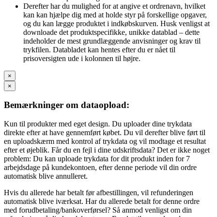
Derefter har du mulighed for at angive et ordrenavn, hvilket
kan kan hjælpe dig med at holde styr på forskellige opgaver,
og du kan lægge produktet i indkøbskurven. Husk venligst at
downloade det produktspecifikke, unikke datablad – dette
indeholder de mest grundlæggende anvisninger og krav til
trykfilen. Databladet kan hentes efter du er nået til
prisoversigten ude i kolonnen til højre.
×
×
Bemærkninger om dataopload:
Kun til produkter med eget design. Du uploader dine trykdata
direkte efter at have gennemført købet. Du vil derefter blive ført til
en uploadskærm med kontrol af trykdata og vil modtage et resultat
efter et øjeblik. Får du en fejl i dine udskriftsdata? Det er ikke noget
problem: Du kan uploade trykdata for dit produkt inden for 7
arbejdsdage på kundekontoen, efter denne periode vil din ordre
automatisk blive annulleret.
Hvis du allerede har betalt før afbestillingen, vil refunderingen
automatisk blive iværksat. Har du allerede betalt for denne ordre
med forudbetaling/bankoverførsel? Så anmod venligst om din