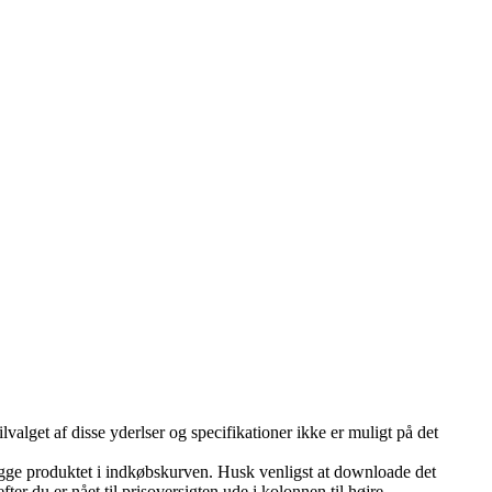
ilvalget af disse yderlser og specifikationer ikke er muligt på det
lægge produktet i indkøbskurven. Husk venligst at downloade det
er du er nået til prisoversigten ude i kolonnen til højre.