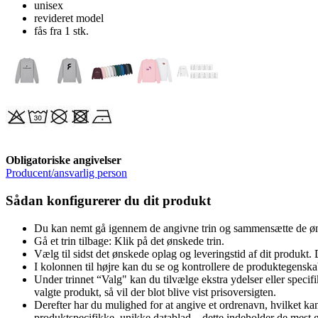
unisex
revideret model
fås fra 1 stk.
Obligatoriske angivelser
Producent/ansvarlig person
Sådan konfigurerer du dit produkt
Du kan nemt gå igennem de angivne trin og sammensætte de øn
Gå et trin tilbage: Klik på det ønskede trin.
Vælg til sidst det ønskede oplag og leveringstid af dit produkt. 
I kolonnen til højre kan du se og kontrollere de produktegenska
Under trinnet “Valg" kan du tilvælge ekstra ydelser eller specifik
valgte produkt, så vil der blot blive vist prisoversigten.
Derefter har du mulighed for at angive et ordrenavn, hvilket k
produktspecifikke, unikke datablad – dette indeholder de mest gr