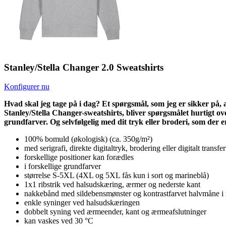
Stanley/Stella Changer 2.0 Sweatshirts
Konfigurer nu
Hvad skal jeg tage på i dag? Et spørgsmål, som jeg er sikker på, 
Stanley/Stella Changer-sweatshirts, bliver spørgsmålet hurtigt ov
grundfarver. Og selvfølgelig med dit tryk eller broderi, som der er
100% bomuld (økologisk) (ca. 350g/m²)
med serigrafi, direkte digitaltryk, brodering eller digitalt transfe
forskellige positioner kan forædles
i forskellige grundfarver
størrelse S-5XL (4XL og 5XL fås kun i sort og marineblå)
1x1 ribstrik ved halsudskæring, ærmer og nederste kant
nakkebånd med sildebensmønster og kontrastfarvet halvmåne i
enkle syninger ved halsudskæringen
dobbelt syning ved ærmeender, kant og ærmeafslutninger
kan vaskes ved 30 °C