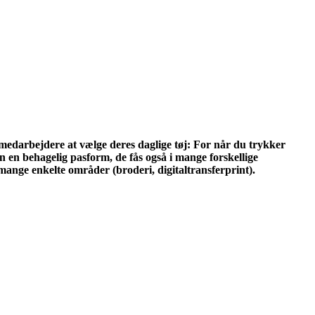
e medarbejdere at vælge deres daglige tøj: For når du trykker
n en behagelig pasform, de fås også i mange forskellige
på mange enkelte områder (broderi, digitaltransferprint).