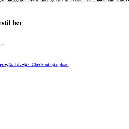
stil her
et.
ersigt
6. Tilvalg
7. Checkout og upload