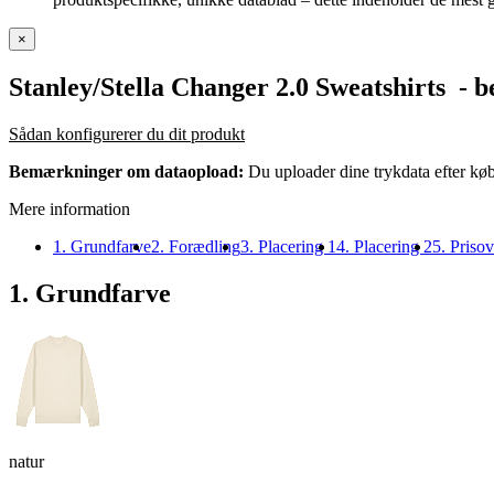
×
Stanley/Stella Changer 2.0 Sweatshirts
- be
Sådan konfigurerer du dit produkt
Bemærkninger om dataopload:
Du uploader dine trykdata efter køb
Mere information
1. Grundfarve
2. Forædling
3. Placering 1
4. Placering 2
5. Prisov
1. Grundfarve
natur