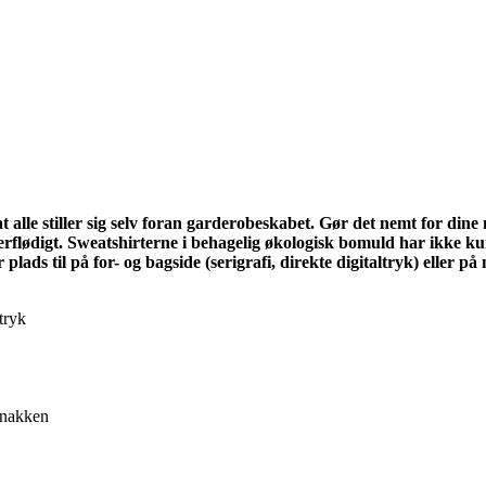
at alle stiller sig selv foran garderobeskabet. Gør det nemt for din
erflødigt. Sweatshirterne i behagelig økologisk bomuld har ikke ku
 plads til på for- og bagside (serigrafi, direkte digitaltryk) eller 
rtryk
 nakken