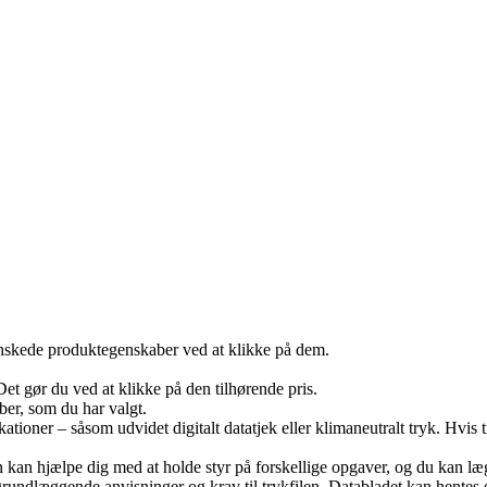
skede produktegenskaber ved at klikke på dem.
Det gør du ved at klikke på den tilhørende pris.
ber, som du har valgt.
ationer – såsom udvidet digitalt datatjek eller klimaneutralt tryk. Hvis t
an kan hjælpe dig med at holde styr på forskellige opgaver, og du kan 
undlæggende anvisninger og krav til trykfilen. Databladet kan hentes eft