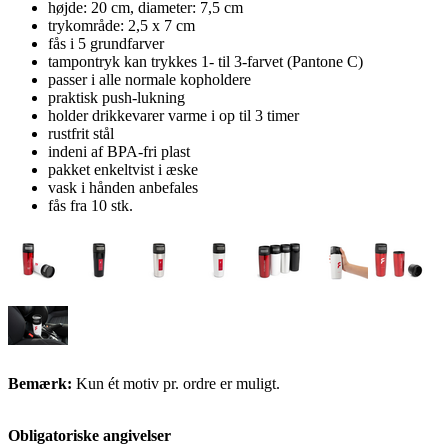
højde: 20 cm, diameter: 7,5 cm
trykområde: 2,5 x 7 cm
fås i 5 grundfarver
tampontryk kan trykkes 1- til 3-farvet (Pantone C)
passer i alle normale kopholdere
praktisk push-lukning
holder drikkevarer varme i op til 3 timer
rustfrit stål
indeni af BPA-fri plast
pakket enkeltvist i æske
vask i hånden anbefales
fås fra 10 stk.
Bemærk:
Kun ét motiv pr. ordre er muligt.
Obligatoriske angivelser