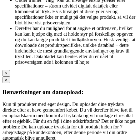
Under trinnet “Valg" kan du tilvælge ekstra ydelser eller
specifikationer – såsom udvidet digitalt datatjek eller
klimaneutralt tryk. Hvis tilvalget af disse yderlser og
specifikationer ikke er muligt på det valgte produkt, så vil der
blot blive vist prisoversigten.
Derefter har du mulighed for at angive et ordrenavn, hvilket
kan kan hjælpe dig med at holde styr på forskellige opgaver,
og du kan lægge produktet i indkøbskurven. Husk venligst at
downloade det produktspecifikke, unikke datablad – dette
indeholder de mest grundlæggende anvisninger og krav til
trykfilen. Databladet kan hentes efter du er nået til
prisoversigten ude i kolonnen til højre.
×
×
Bemærkninger om dataopload:
Kun til produkter med eget design. Du uploader dine trykdata
direkte efter at have gennemført købet. Du vil derefter blive ført til
en uploadskærm med kontrol af trykdata og vil modtage et resultat
efter et øjeblik. Får du en fejl i dine udskriftsdata? Det er ikke noget
problem: Du kan uploade trykdata for dit produkt inden for 7
arbejdsdage på kundekontoen, efter denne periode vil din ordre
automatisk blive annulleret.