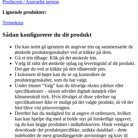
Producent / Ansvarlig person
Lignende produkter:
Termokrus
Sådan konfigurerer du dit produkt
Du kan nemt gå igennem de angivne trin og sammensætte de
ønskede produktegenskaber ved at klikke på dem.
Gå et trin tilbage: Klik på det ønskede trin.
Vælg til sidst det ønskede oplag og leveringstid af dit produkt.
Det gør du ved at klikke på den tilhørende pris.
I kolonnen til højre kan du se og kontrollere de
produktegenskaber, som du har valgt.
Under trinnet “Valg" kan du tilvælge ekstra ydelser eller
specifikationer – såsom udvidet digitalt datatjek eller
klimaneutralt tryk. Hvis tilvalget af disse yderlser og
specifikationer ikke er muligt på det valgte produkt, så vil der
blot blive vist prisoversigten.
Derefter har du mulighed for at angive et ordrenavn, hvilket
kan kan hjælpe dig med at holde styr på forskellige opgaver,
og du kan lægge produktet i indkøbskurven. Husk venligst at
downloade det produktspecifikke, unikke datablad – dette
indeholder de mest grundlæggende anvisninger og krav til