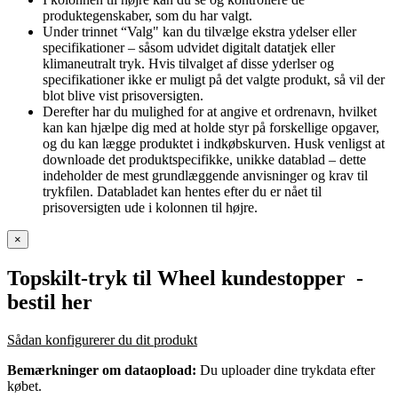
produktegenskaber, som du har valgt.
Under trinnet “Valg" kan du tilvælge ekstra ydelser eller
specifikationer – såsom udvidet digitalt datatjek eller
klimaneutralt tryk. Hvis tilvalget af disse yderlser og
specifikationer ikke er muligt på det valgte produkt, så vil der
blot blive vist prisoversigten.
Derefter har du mulighed for at angive et ordrenavn, hvilket
kan kan hjælpe dig med at holde styr på forskellige opgaver,
og du kan lægge produktet i indkøbskurven. Husk venligst at
downloade det produktspecifikke, unikke datablad – dette
indeholder de mest grundlæggende anvisninger og krav til
trykfilen. Databladet kan hentes efter du er nået til
prisoversigten ude i kolonnen til højre.
×
Topskilt-tryk til Wheel kundestopper
-
bestil her
Sådan konfigurerer du dit produkt
Bemærkninger om dataopload:
Du uploader dine trykdata efter
købet.