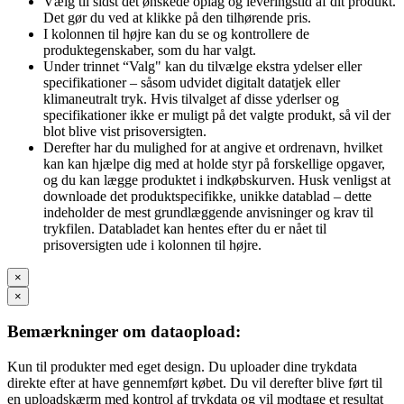
Vælg til sidst det ønskede oplag og leveringstid af dit produkt.
Det gør du ved at klikke på den tilhørende pris.
I kolonnen til højre kan du se og kontrollere de
produktegenskaber, som du har valgt.
Under trinnet “Valg" kan du tilvælge ekstra ydelser eller
specifikationer – såsom udvidet digitalt datatjek eller
klimaneutralt tryk. Hvis tilvalget af disse yderlser og
specifikationer ikke er muligt på det valgte produkt, så vil der
blot blive vist prisoversigten.
Derefter har du mulighed for at angive et ordrenavn, hvilket
kan kan hjælpe dig med at holde styr på forskellige opgaver,
og du kan lægge produktet i indkøbskurven. Husk venligst at
downloade det produktspecifikke, unikke datablad – dette
indeholder de mest grundlæggende anvisninger og krav til
trykfilen. Databladet kan hentes efter du er nået til
prisoversigten ude i kolonnen til højre.
×
×
Bemærkninger om dataopload:
Kun til produkter med eget design. Du uploader dine trykdata
direkte efter at have gennemført købet. Du vil derefter blive ført til
en uploadskærm med kontrol af trykdata og vil modtage et resultat