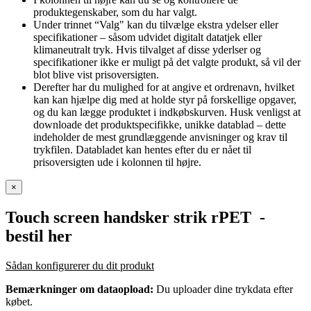
produktegenskaber, som du har valgt.
Under trinnet “Valg" kan du tilvælge ekstra ydelser eller
specifikationer – såsom udvidet digitalt datatjek eller
klimaneutralt tryk. Hvis tilvalget af disse yderlser og
specifikationer ikke er muligt på det valgte produkt, så vil der
blot blive vist prisoversigten.
Derefter har du mulighed for at angive et ordrenavn, hvilket
kan kan hjælpe dig med at holde styr på forskellige opgaver,
og du kan lægge produktet i indkøbskurven. Husk venligst at
downloade det produktspecifikke, unikke datablad – dette
indeholder de mest grundlæggende anvisninger og krav til
trykfilen. Databladet kan hentes efter du er nået til
prisoversigten ude i kolonnen til højre.
×
Touch screen handsker strik rPET
-
bestil her
Sådan konfigurerer du dit produkt
Bemærkninger om dataopload:
Du uploader dine trykdata efter
købet.