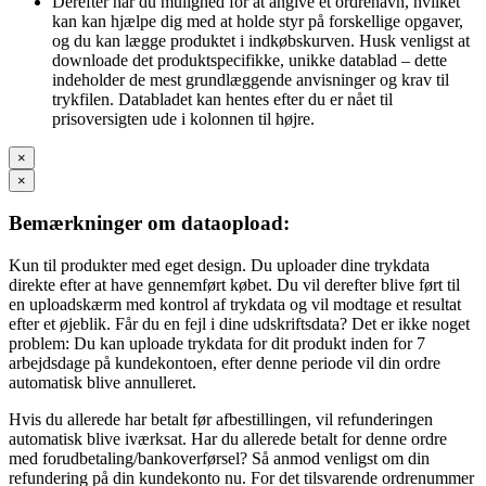
Derefter har du mulighed for at angive et ordrenavn, hvilket
kan kan hjælpe dig med at holde styr på forskellige opgaver,
og du kan lægge produktet i indkøbskurven. Husk venligst at
downloade det produktspecifikke, unikke datablad – dette
indeholder de mest grundlæggende anvisninger og krav til
trykfilen. Databladet kan hentes efter du er nået til
prisoversigten ude i kolonnen til højre.
×
×
Bemærkninger om dataopload:
Kun til produkter med eget design. Du uploader dine trykdata
direkte efter at have gennemført købet. Du vil derefter blive ført til
en uploadskærm med kontrol af trykdata og vil modtage et resultat
efter et øjeblik. Får du en fejl i dine udskriftsdata? Det er ikke noget
problem: Du kan uploade trykdata for dit produkt inden for 7
arbejdsdage på kundekontoen, efter denne periode vil din ordre
automatisk blive annulleret.
Hvis du allerede har betalt før afbestillingen, vil refunderingen
automatisk blive iværksat. Har du allerede betalt for denne ordre
med forudbetaling/bankoverførsel? Så anmod venligst om din
refundering på din kundekonto nu. For det tilsvarende ordrenummer