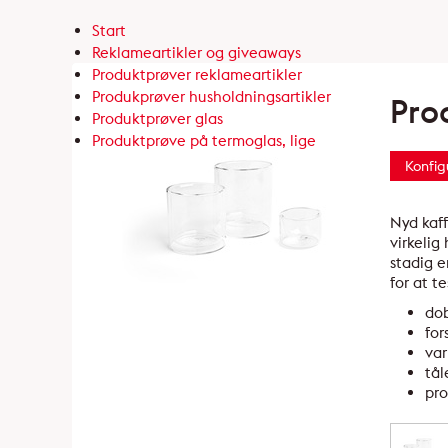
Start
Reklameartikler og giveaways
Produktprøver reklameartikler
Produkprøver husholdningsartikler
Pro
Produktprøver glas
Produktprøve på termoglas, lige
Konfig
Nyd kaff
virkelig
stadig e
for at t
do
for
var
tål
pro