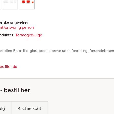
riske angivelser
nt/ansvarlig person
roduktet:
Termoglas, lige
etaljer:
Borosilikatglas, produktprøve uden forædling, forsendels
stiller du
 bestil her
alg
4. Checkout