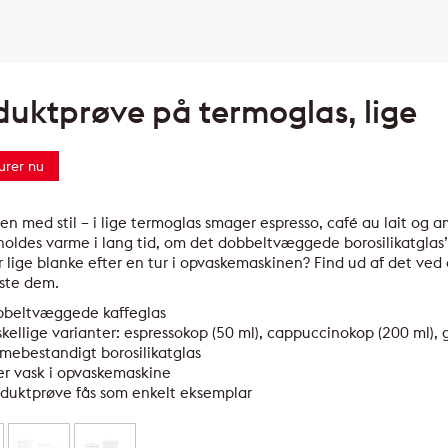
duktprøve på termoglas, lige
urer nu
en med stil – i lige termoglas smager espresso, café au lait og
 holdes varme i lang tid, om det dobbeltvæggede borosilikatglas
r lige blanke efter en tur i opvaskemaskinen? Find ud af det ved
este dem.
bbeltvæggede kaffeglas
skellige varianter: espressokop (50 ml), cappuccinokop (200 ml), 
mebestandigt borosilikatglas
er vask i opvaskemaskine
duktprøve fås som enkelt eksemplar