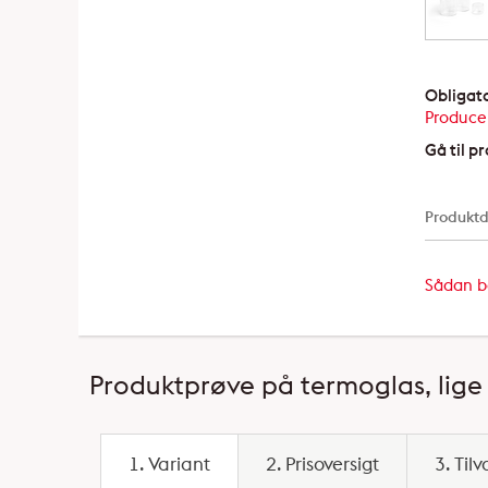
Obligato
Produce
Gå til p
Produktd
Sådan be
Produktprøve på termoglas, lige -
1. Variant
2. Prisoversigt
3. Tilv