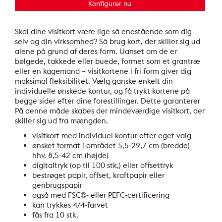
Konfigurer nu
Skal dine visitkort være lige så enestående som dig
selv og din virksomhed? Så brug kort, der skiller sig ud
alene på grund af deres form. Uanset om de er
bølgede, takkede eller buede, formet som et grantræ
eller en kagemand – visitkortene i fri form giver dig
maksimal fleksibilitet. Vælg ganske enkelt din
individuelle ønskede kontur, og få trykt kortene på
begge sider efter dine forestillinger. Dette garanterer
På denne måde skabes der mindeværdige visitkort, der
skiller sig ud fra mængden.
visitkort med individuel kontur efter eget valg
ønsket format i området 5,5-29,7 cm (bredde)
hhv. 8,5-42 cm (højde)
digitaltryk (op til 100 stk,) eller offsettryk
bestrøget papir, offset, kraftpapir eller
genbrugspapir
også med FSC®- eller PEFC-certificering
kan trykkes 4/4-farvet
fås fra 10 stk.