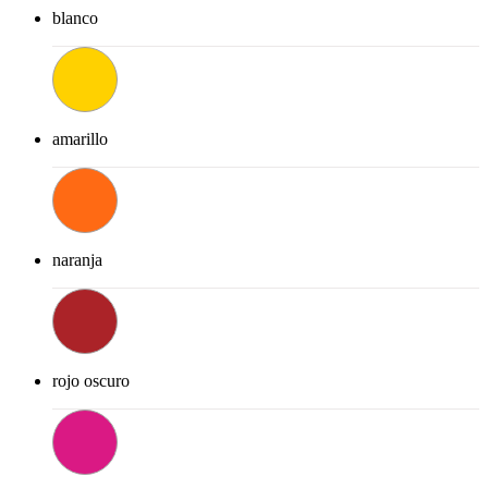
blanco
amarillo
naranja
rojo oscuro