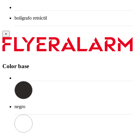
bolígrafo retráctil
×
Color base
negro