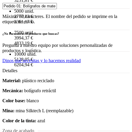
3231,81 €
5000 unid.
2777,83 €
Máximo 60 caracteres. El nombre del pedido se imprime en la
3361,17 €
etiqueta de envío.
7500 unid.
¿No encuentras el producto que buscas?
3994,37 €
4833,19 €
Pregunta a nuestro equipo por soluciones personalizadas de
productos y logística.
10000 unid.
5128,05 €
Dinos qué necesitas y lo hacemos realidad
6204,94 €
Detalles
Material:
plástico reciclado
Mecánica:
bolígrafo retráctil
Color base:
blanco
Mina:
mina Silktech L (reemplazable)
Color de la tinta:
azul
Zona de acabado