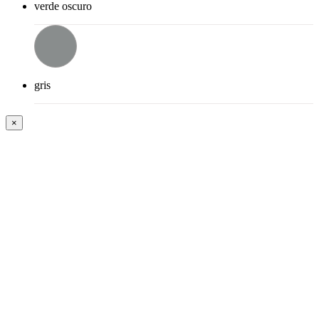
verde oscuro
gris
×