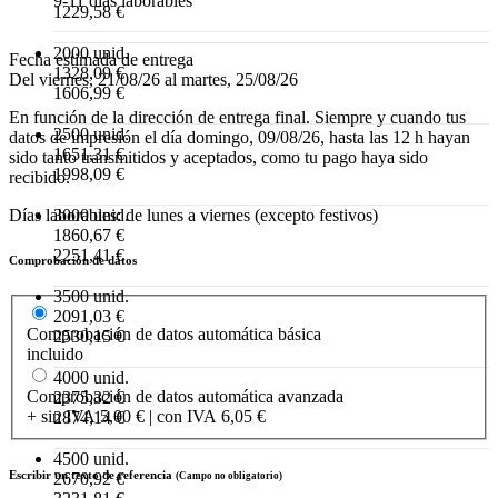
9-11 días laborables
1229,58 €
2000 unid.
Fecha estimada de entrega
1328,09 €
Del viernes, 21/08/26 al martes, 25/08/26
1606,99 €
En función de la dirección de entrega final. Siempre y cuando tus
2500 unid.
datos de impresión el día domingo, 09/08/26, hasta las 12 h hayan
1651,31 €
sido tanto transmitidos y aceptados, como tu pago haya sido
1998,09 €
recibido.
Días laborables: de lunes a viernes (excepto festivos)
3000 unid.
1860,67 €
2251,41 €
Comprobación de datos
3500 unid.
2091,03 €
Comprobación de datos automática básica
2530,15 €
incluido
4000 unid.
Comprobación de datos automática avanzada
2375,32 €
+ sin IVA 5,00 € | con IVA 6,05 €
2874,14 €
4500 unid.
Escribir un texto de referencia
2670,92 €
(Campo no obligatorio)