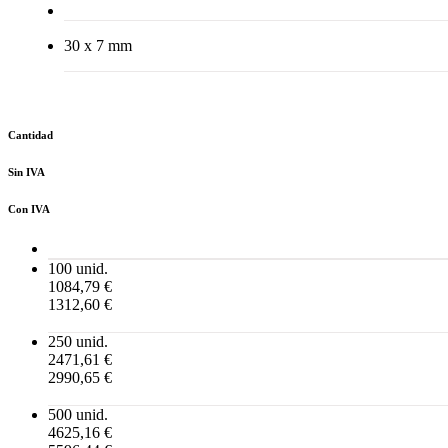
30 x 7 mm
Cantidad
Sin IVA
Con IVA
100 unid.
1084,79 €
1312,60 €
250 unid.
2471,61 €
2990,65 €
500 unid.
4625,16 €